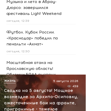
Музыка и лето в Абрау-
Дюрсо: завершился
фестиваль Light Weekend
сегодня, 12:39
Футбол. Кубок России.
«Краснодар» победил по
пенальти «Ахмат»
сегодня, 12:30
Масштабная атака на
Ярославскую область!
Обломки БПЛА вызвали
пожар на НПЗ
ЖИЗНЬ
5 августа 2026
439
сегодня, 12:18
Сводка на 5 августа! Мощное
возмездие за Архипо-Осиповку,
МИД России предупредил о
ожесточенные бои на фронте,
затяжном конфликте на
приграничье - тяжелое
Украине: Европа продолжит