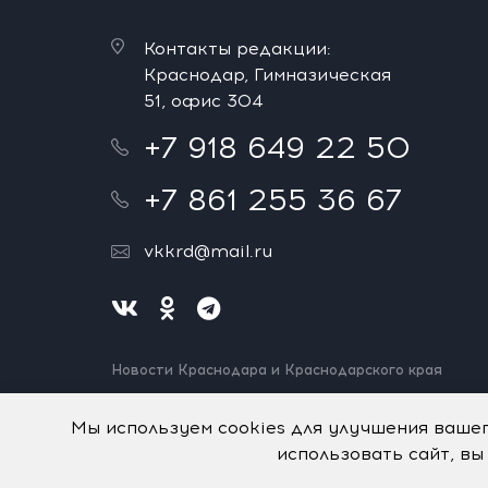
Контакты редакции:
Краснодар, Гимназическая
51, офис 304
+7 918 649 22 50
+7 861 255 36 67
vkkrd@mail.ru
Новости Краснодара и Краснодарского края
Нашли ошибку? Выделите и нажмите Ctrl+Enter.
Спасибо!
Мы используем cookies для улучшения ваше
использовать сайт, вы