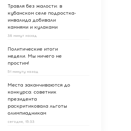
Травля без жалости: в
кубанском селе подростка-
инвалида добивали
камнями и кулаками
38 минут назад
Политические итоги
недели. Мы ничего не
простим!
51 минуту назад
Места заканчиваются до
конкурса: советник
президента
раскритиковала льготы
олимпиадникам
сегодня, 15:33