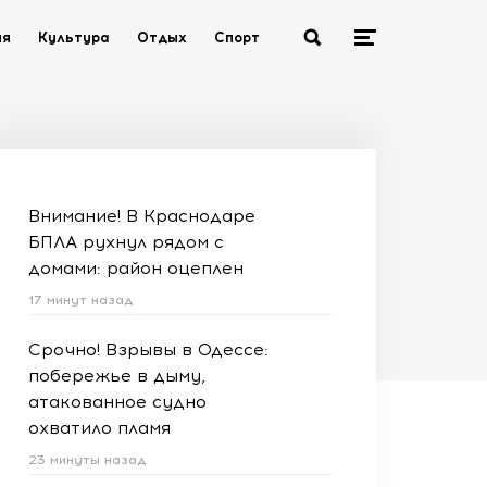
ия
Культура
Отдых
Спорт
Внимание! В Краснодаре
БПЛА рухнул рядом с
домами: район оцеплен
17 минут назад
Срочно! Взрывы в Одессе:
побережье в дыму,
атакованное судно
охватило пламя
23 минуты назад