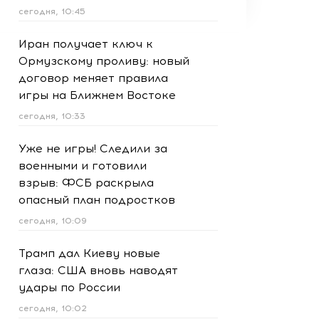
сегодня, 10:45
Иран получает ключ к
Ормузскому проливу: новый
договор меняет правила
игры на Ближнем Востоке
сегодня, 10:33
Уже не игры! Следили за
военными и готовили
взрыв: ФСБ раскрыла
опасный план подростков
сегодня, 10:09
Трамп дал Киеву новые
глаза: США вновь наводят
удары по России
сегодня, 10:02