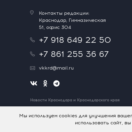
Контакты редакции:
Краснодар, Гимназическая
51, офис 304
+7 918 649 22 50
+7 861 255 36 67
vkkrd@mail.ru
Новости Краснодара и Краснодарского края
Нашли ошибку? Выделите и нажмите Ctrl+Enter.
Спасибо!
Мы используем cookies для улучшения ваше
использовать сайт, вы