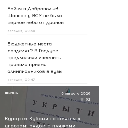
Бойня в Доброполье!
Шансов у ВСУ не было -
черное небо от дронов
сегодня, 09:58
Бюджетные места
разделят? В Госдуме
предложили изменить
правила приема
олимпиадников в вузы
сегодня, 09:47
Черноморский курорт
ЖИЗНЬ
6 августа 2026
закрывал пляжи из-за
62
атаки БЭКов: обстановка
сейчас
Курорты Кубани готовятся к
сегодня, 09:42
угрозам: рядом с пляжами