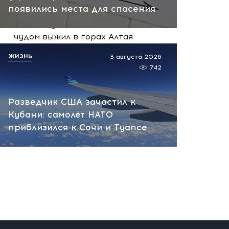
появились места для спасения
Молния, медведь и смерть
лошади: участник СВО
чудом выжил в горах Алтая
сегодня, 08:59
ЖИЗНЬ
3 августа 2026
742
Разведчик США зачастил к
Кубани: самолёт НАТО
приблизился к Сочи и Туапсе