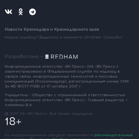
Новости Краснодара и Краснодарского края
Нашли ошибку? Выделите и нажмите Ctrl+Enter. Спасибо!
Разработано —
Информационное агентство «ВК Пресс»
(ИА «ВК Пресс»)
зарегистрировано
в Федеральной службе по надзору
в
сфере связи, информационных
технологий и массовых
коммуникаций
(Роскомнадзор),
регистрационный номер СМИ:
Эл № ФС77-71381
от 17 октября 2017 г.
Учредитель - Общество с ограниченной
ответственностью
Информационное
агентство «ВК Пресс».
Главный редактор —
Ламейкин В.А.
@ 2017 ИА «ВК Пресс»
Все права защищены
18+
На информационном ресурсе применяются
рекомендательные