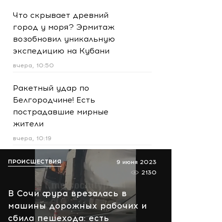
Что скрывает древний
город у моря? Эрмитаж
возобновил уникальную
экспедицию на Кубани
вчера, 10:50
Ракетный удар по
Белгородчине! Есть
пострадавшие мирные
жители
вчера, 10:19
Срочно! В Геленджике и
ПРОИСШЕСТВИЯ
9 июня 2023
Новороссийске громко -
2130
работает ПВО:
В Сочи фура врезалась в
рекомендуется уйти с
машины дорожных рабочих и
пляжей
сбила пешехода: есть