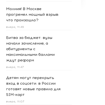
Молния! В Москве
прогремел мощный взрыв:
что произошло?
вчера, 11:49
Битва за бюджет: вузы
начали зачисление, а
абитуриенты с
максимальными баллами
ждут реформ
вчера, 11:47
Детям могут перекрыть
вход в соцсети: в России
готовят новые правила для
SIM-карт
вчера, 11:07