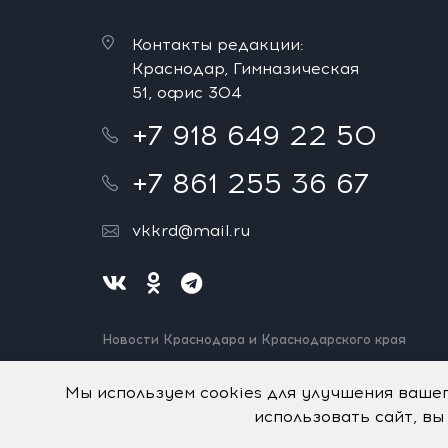
Контакты редакции:
Краснодар, Гимназическая
51, офис 304
+7 918 649 22 50
+7 861 255 36 67
vkkrd@mail.ru
Новости Краснодара и Краснодарского края
Нашли ошибку? Выделите и нажмите Ctrl+Enter.
Спасибо!
Мы используем cookies для улучшения ваше
использовать сайт, вы