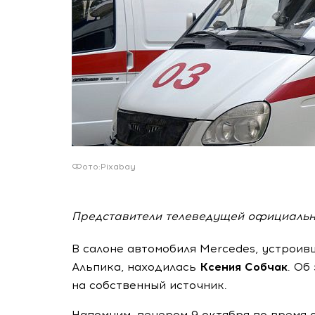
Фото:Pixabay
Представители телеведущей официальн
В салоне автомобиля Mercedes, устрои
Альпика, находилась
Ксения Собчак
. Об
на собственный источник.
Напомним, вечером 9 октября во время 