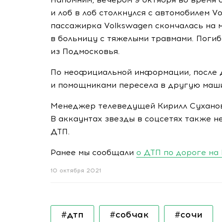
и лоб в лоб столкнулся с автомобилем V
пассажирка Volkswagen скончалась на 
в больницу с тяжелыми травмами. Поги
из Подмосковья.
По неофициальной информации, после Д
и помощниками пересела в другую маши
Менеджер телеведущей Кирилл Суханов
В аккаунтах звезды в соцсетях также 
ДТП.
Ранее мы сообщали
о ДТП по дороге на
10 октября 2021
#дтп
#собчак
#сочи