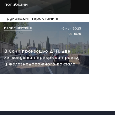
вчера, 10:13
погибший
НАТО планирует и
руководит терактами в
России! Сенсационное
ПРОИСШЕСТВИЯ
16 мая 2023
заявление хакеров
1826
вчера, 10:07
В Сочи произошло ДТП: две
легковушки перекрыли проезд
у железнодорожного вокзала