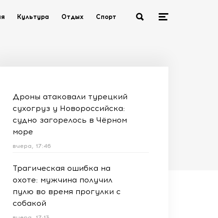
ия
Культура
Отдых
Спорт
Дроны атаковали турецкий
сухогруз у Новороссийска:
судно загорелось в Чёрном
море
вчера, 17:46
Трагическая ошибка на
охоте: мужчина получил
пулю во время прогулки с
собакой
вчера, 17:13