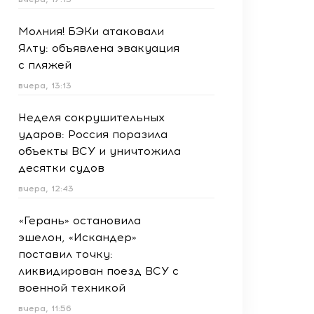
Молния! БЭКи атаковали
Ялту: объявлена эвакуация
с пляжей
вчера, 13:13
Неделя сокрушительных
ударов: Россия поразила
объекты ВСУ и уничтожила
десятки судов
вчера, 12:43
«Герань» остановила
эшелон, «Искандер»
поставил точку:
ликвидирован поезд ВСУ с
военной техникой
вчера, 11:56