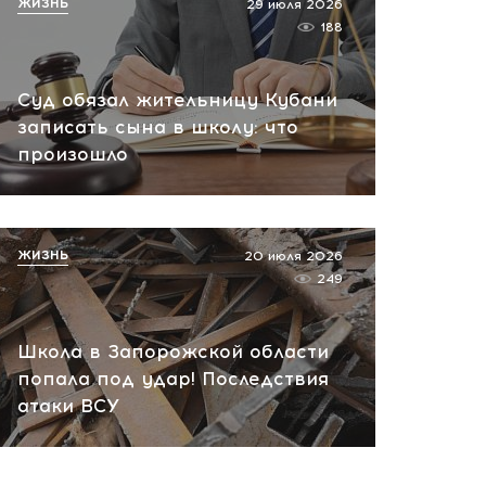
сегодня, 10:13
ЖИЗНЬ
29 июля 2026
188
НАТО планирует и
руководит терактами в
Суд обязал жительницу Кубани
России! Сенсационное
записать сына в школу: что
заявление хакеров
произошло
сегодня, 10:07
ЖИЗНЬ
20 июля 2026
249
Школа в Запорожской области
попала под удар! Последствия
атаки ВСУ