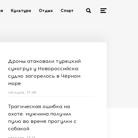
ия
Культура
Отдых
Спорт
Дроны атаковали турецкий
сухогруз у Новороссийска:
судно загорелось в Чёрном
море
сегодня, 17:46
Трагическая ошибка на
охоте: мужчина получил
пулю во время прогулки с
собакой
сегодня, 17:13