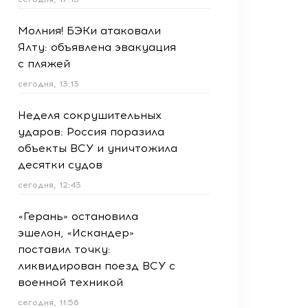
Молния! БЭКи атаковали
Ялту: объявлена эвакуация
с пляжей
сегодня, 13:13
Неделя сокрушительных
ударов: Россия поразила
объекты ВСУ и уничтожила
десятки судов
сегодня, 12:43
«Герань» остановила
эшелон, «Искандер»
поставил точку:
ликвидирован поезд ВСУ с
военной техникой
сегодня, 11:56