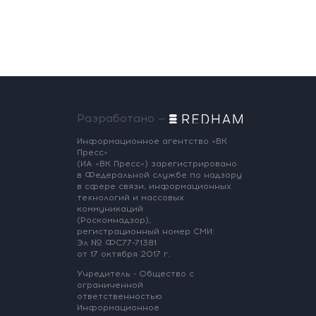
Разработано —
Информационное агентство «ВК
Пресс»
(ИА «ВК Пресс») зарегистрировано
в Федеральной службе по надзору
в сфере связи, информационных
технологий и массовых
коммуникаций
(Роскомнадзор),
регистрационный номер СМИ:
Эл № ФС77-71381
от 17 октября 2017 г.
Учредитель - Общество с
ограниченной
ответственностью
Информационное