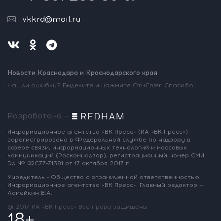
vkkrd@mail.ru
Новости Краснодара и Краснодарского края
Нашли ошибку? Выделите и нажмите Ctrl+Enter. Спасибо!
Разработано —
Информационное агентство «ВК Пресс»
(ИА «ВК Пресс»)
зарегистрировано
в Федеральной службе по надзору
в
сфере связи, информационных
технологий и массовых
коммуникаций
(Роскомнадзор),
регистрационный номер СМИ:
Эл № ФС77-71381
от 17 октября 2017 г.
Учредитель - Общество с ограниченной
ответственностью
Информационное
агентство «ВК Пресс».
Главный редактор —
Ламейкин В.А.
@ 2017 ИА «ВК Пресс»
Все права защищены
18+