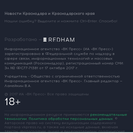
Новости Краснодара и Краснодарского края
Нашли ошибку? Выделите и нажмите Ctrl+Enter. Спасибо!
Разработано —
Информационное агентство «ВК Пресс»
(ИА «ВК Пресс»)
зарегистрировано
в Федеральной службе по надзору
в
сфере связи, информационных
технологий и массовых
коммуникаций
(Роскомнадзор),
регистрационный номер СМИ:
Эл № ФС77-71381
от 17 октября 2017 г.
Учредитель - Общество с ограниченной
ответственностью
Информационное
агентство «ВК Пресс».
Главный редактор —
Ламейкин В.А.
@ 2017 ИА «ВК Пресс»
Все права защищены
18+
На информационном ресурсе применяются
рекомендательные
технологии
.
Политика обработки персональных данных
.
©
Авторское право на систему визуализации содержимого
портала vkpress.ru, а также на исходные данные, включая
тексты, фотографии, аудио и видеоматериалы, графические