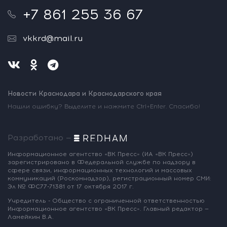
+7 861 255 36 67
vkkrd@mail.ru
Новости Краснодара и Краснодарского края
Нашли ошибку? Выделите и нажмите Ctrl+Enter. Спасибо!
Разработано —
Информационное агентство «ВК Пресс»
(ИА «ВК Пресс»)
зарегистрировано
в Федеральной службе по надзору
в
сфере связи, информационных
технологий и массовых
коммуникаций
(Роскомнадзор),
регистрационный номер СМИ:
Эл № ФС77-71381
от 17 октября 2017 г.
Учредитель - Общество с ограниченной
ответственностью
Информационное
агентство «ВК Пресс».
Главный редактор —
Ламейкин В.А.