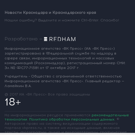
Новости Краснодара и Краснодарского края
Нашли ошибку? Выделите и нажмите Ctrl+Enter. Спасибо!
Разработано —
Информационное агентство «ВК Пресс»
(ИА «ВК Пресс»)
зарегистрировано
в Федеральной службе по надзору
в
сфере связи, информационных
технологий и массовых
коммуникаций
(Роскомнадзор),
регистрационный номер СМИ:
Эл № ФС77-71381
от 17 октября 2017 г.
Учредитель - Общество с ограниченной
ответственностью
Информационное
агентство «ВК Пресс».
Главный редактор —
Ламейкин В.А.
@ 2017 ИА «ВК Пресс»
Все права защищены
18+
На информационном ресурсе применяются
рекомендательные
технологии
.
Политика обработки персональных данных
.
©
Авторское право на систему визуализации содержимого
портала vkpress.ru, а также на исходные данные, включая
тексты, фотографии, аудио и видеоматериалы, графические