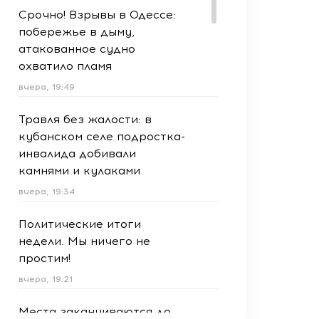
Срочно! Взрывы в Одессе:
побережье в дыму,
атакованное судно
охватило пламя
вчера, 19:49
Травля без жалости: в
кубанском селе подростка-
инвалида добивали
камнями и кулаками
вчера, 19:34
Политические итоги
недели. Мы ничего не
простим!
вчера, 19:21
Места заканчиваются до