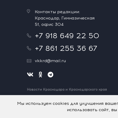
Контакты редакции:
Краснодар, Гимназическая
51, офис 304
+7 918 649 22 50
+7 861 255 36 67
vkkrd@mail.ru
Новости Краснодара и Краснодарского края
Нашли ошибку? Выделите и нажмите Ctrl+Enter.
Спасибо!
Мы используем cookies для улучшения ваше
использовать сайт, вы