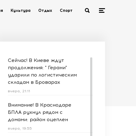
ия
Культура
Отдых
Спорт
Сейчас! В Киеве ждут
продолжения: " Герани"
ударили по логистическим
складам в Броварах
вчера, 21:11
Внимание! В Краснодаре
БПЛА рухнул рядом с
домами: район оцеплен
вчера, 19:55