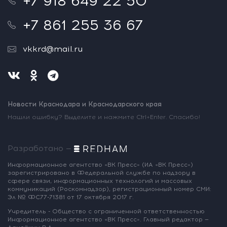
+7 918 649 22 50
+7 861 255 36 67
vkkrd@mail.ru
Новости Краснодара и Краснодарского края
Нашли ошибку? Выделите и нажмите Ctrl+Enter. Спасибо!
Разработано —
Информационное агентство «ВК Пресс»
(ИА «ВК Пресс»)
зарегистрировано
в Федеральной службе по надзору
в
сфере связи, информационных
технологий и массовых
коммуникаций
(Роскомнадзор),
регистрационный номер СМИ:
Эл № ФС77-71381
от 17 октября 2017 г.
Учредитель - Общество с ограниченной
ответственностью
Информационное
агентство «ВК Пресс».
Главный редактор —