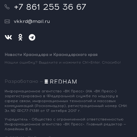
+7 861 255 36 67
vkkrd@mail.ru
Новости Краснодара и Краснодарского края
Нашли ошибку? Выделите и нажмите Ctrl+Enter. Спасибо!
Разработано —
Информационное агентство «ВК Пресс»
(ИА «ВК Пресс»)
зарегистрировано
в Федеральной службе по надзору
в
сфере связи, информационных
технологий и массовых
коммуникаций
(Роскомнадзор),
регистрационный номер СМИ:
Эл № ФС77-71381
от 17 октября 2017 г.
Учредитель - Общество с ограниченной
ответственностью
Информационное
агентство «ВК Пресс».
Главный редактор —
Ламейкин В.А.