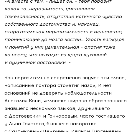
«А вместе с тем, – пишет он, – тебя поразит
какая-то
…неразвитость, умственная
тяжеловесность, отсутствие истинного чувства
собственного достоинства и, наконец,
отвратительная меркантильность и мещанство,
проникающие до мозга костей… Узость взглядов
и понятий у них удивительная – апатия тоже
ко всему, что выходит из круга кухонной
и будничной обстановки…»
Как поразительно современно звучат эти слова,
написанные полтора столетия назад! И нет
оснований не доверять наблюдательности
Анатолия Кони, человека широко образованного,
знавшего несколько языков, дружившего
с Достоевским и Гончаровым, часто гостившего
у Льва Толстого, бывшего накоротке
с
Салтыковым-Щедриным
, Иваном Тургеневым