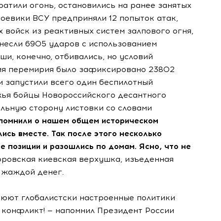
ратили огонь, остановились на ранее занятых
боевики ВСУ предприняли 12 попыток атак,
 войск из реактивных систем залпового огня,
анесли 6905 ударов с использованием
ши, конечно, отбивались, но условий
емя перемирия было зафиксировано 23802
и запустили всего один беспилотный
жья бойцы Новороссийского десантного
льную сторону листовки со словами
помнили о нашем общем историческом
ись вместе. Так после этого несколько
е позиции и разошлись по домам. Ясно, что не
оровская киевская верхушка, изъеденная
 жаждой денег.
оюют глобалистски настроенные политики
 конфликт! — напомнил Президент России