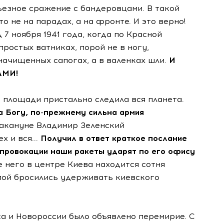
ьезное сражение с бандеровцами. В такой
о не на парадах, а на фронте. И это верно!
7 ноября 1941 года, когда по Красной
ростых ватниках, порой не в ногу,
 начищенных сапогах, а в валенках шли.
И
АМИ!
й площади пристально следила вся планета.
а Богу, по-прежнему сильна армия
акануне Владимир Зеленский
 и вся...
Получил в ответ краткое послание
 провокации наши ракеты ударят по его офису
е него в центре Киева находится сотня
лпой бросились удерживать киевского
а и Новороссии было объявлено перемирие. С