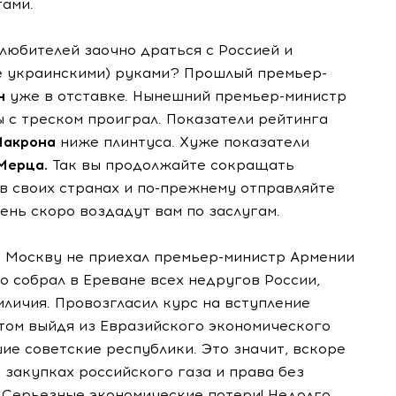
тами.
х любителей заочно драться с Россией и
е украинскими) руками? Прошлый премьер-
н
уже в отставке. Нынешний премьер-министр
 с треском проиграл. Показатели рейтинга
Макрона
ниже плинтуса. Хуже показатели
Мерца.
Так вы продолжайте сокращать
 своих странах и по-прежнему отправляйте
ень скоро воздадут вам по заслугам.
в Москву не приехал премьер-министр Армении
о собрал в Ереване всех недругов России,
иличия. Провозгласил курс на вступление
этом выйдя из Евразийского экономического
ие советские республики. Это значит, вскоре
закупках российского газа и права без
 Серьезные экономические потери! Недолго