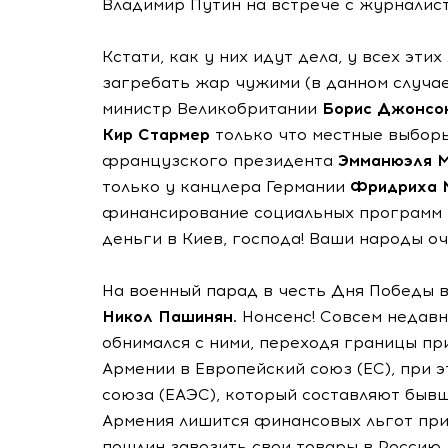
Владимир Путин на встрече с журналис
Кстати, как у них идут дела, у всех эти
загребать жар чужими (в данном случа
министр Великобритании
Борис Джонсо
Кир Стармер
только что местные выборы
французского президента
Эмманюэля 
только у канцлера Германии
Фридриха 
финансирование социальных программ в
деньги в Киев, господа! Ваши народы оч
На военный парад в честь Дня Победы 
Никол Пашинян.
Нонсенс! Совсем недавн
обнимался с ними, переходя границы пр
Армении в Европейский союз (ЕС), при 
союза (ЕАЭС), который составляют бывш
Армения лишится финансовых льгот при 
пошлин завозить свои товары в Россию.