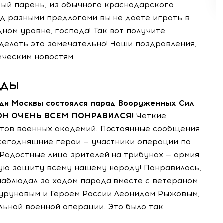
чный парень, из обычного краснодарского
д разными предлогами вы не даете играть в
ом уровне, господа! Так вот получите
делать это замечательно! Наши поздравления,
ическим новостям.
еды
ди Москвы состоялся парад Вооруженных Сил
 i. ОН ОЧЕНЬ ВСЕМ ПОНРАВИЛСЯ!
Четкие
нтов военных академий. Постоянные сообщения
сегодняшние герои — участники операции по
Радостные лица зрителей на трибунах — армия
ную защиту всему нашему народу! Понравилось,
наблюдал за ходом парада вместе с ветераном
уруновым и Героем России Леонидом Рыжовым,
льной военной операции. Это было так