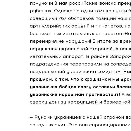
полуночи 8 мая российские войска прек
рубежах. Однако за одни только сутки 
совершили 767 обстрелов позиций наших
артиллерийских орудий и минометов, н
беспилотных летательных аппаратов. На
перемирия не нарушали! В итоге за вр
нарушения украинской стороной. А наш
летательный аппарат. В районе Запоро
подразделения переправили на сопреде
поздравлений украинским солдатам.
На
прошлом, о том, что с фашизмом мы драл
украинских бойцов сразу оставили боевы
украинский народ нам противостоит!
А в
сверху донизу коррупцией и безмерной
— Руками украинцев с нашей страной в
западных элит. Это они спровоцировали