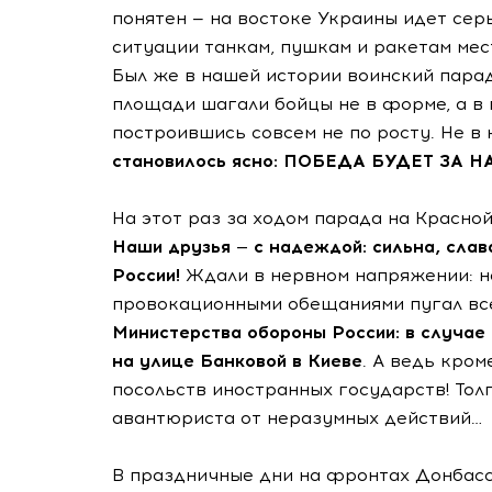
понятен — на востоке Украины идет сер
ситуации танкам, пушкам и ракетам мест
Был же в нашей истории воинский парад 
площади шагали бойцы не в форме, а в п
построившись совсем не по росту. Не в
становилось ясно: ПОБЕДА БУДЕТ ЗА Н
На этот раз за ходом парада на Красно
Наши друзья — с надеждой: сильна, слав
России!
Ждали в нервном напряжении: н
провокационными обещаниями пугал всех
Министерства обороны России: в случае
на улице Банковой в Киеве
. А ведь кром
посольств иностранных государств! То
авантюриста от неразумных действий…
В праздничные дни на фронтах Донбасс