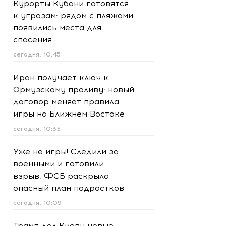
Курорты Кубани готовятся
к угрозам: рядом с пляжами
появились места для
спасения
сегодня, 10:45
Иран получает ключ к
Ормузскому проливу: новый
договор меняет правила
игры на Ближнем Востоке
сегодня, 10:33
Уже не игры! Следили за
военными и готовили
взрыв: ФСБ раскрыла
опасный план подростков
сегодня, 10:09
Трамп дал Киеву новые