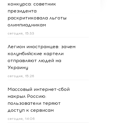
конкурса: советник
президента
раскритиковала льготы
олимпиадникам
сегодня, 15:33
Легион иностранцев: зачем
колумбийские картели
отправляют людей на
Украину
сегодня, 15:26
Массовый интернет-сбой
накрыл Россию:
пользователи теряют
доступ к сервисам
сегодня, 14:06