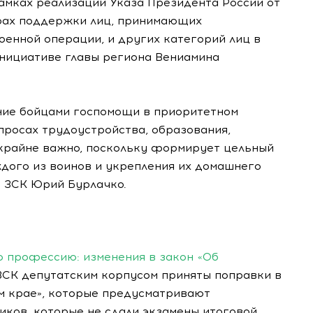
рамках реализации Указа Президента России от
ерах поддержки лиц, принимающих
оенной операции, и других категорий лиц в
нициативе главы региона Вениамина
ние бойцами госпомощи в приоритетном
просах трудоустройства, образования,
 крайне важно, поскольку формирует цельный
дого из воинов и укрепления их домашнего
ь ЗСК Юрий Бурлачко.
ю профессию: изменения в закон «Об
 ЗСК депутатским корпусом приняты поправки в
м крае», которые предусматривают
иков, которые не сдали экзамены итоговой