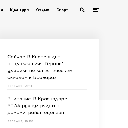
ия
Культура
Отдых
Спорт
Сейчас! В Киеве ждут
продолжения: " Герани"
ударили по логистическим
складам в Броварах
сегодня, 21:11
Внимание! В Краснодаре
БПЛА рухнул рядом с
домами: район оцеплен
сегодня, 19:55