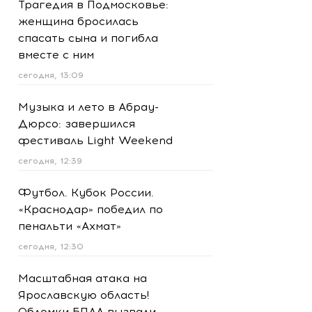
Трагедия в Подмосковье:
женщина бросилась
спасать сына и погибла
вместе с ним
сегодня, 13:09
Музыка и лето в Абрау-
Дюрсо: завершился
фестиваль Light Weekend
сегодня, 12:39
Футбол. Кубок России.
«Краснодар» победил по
пенальти «Ахмат»
сегодня, 12:30
Масштабная атака на
Ярославскую область!
Обломки БПЛА вызвали