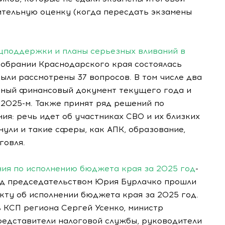
ительную оценку (когда пересдать экзамены
оцподдержки и планы серьезных вливаний в
собрании Краснодарского края состоялась
были рассмотрены 37 вопросов. В том числе два
авный финансовый документ текущего года и
2025-м. Также принят ряд решений по
я: речь идет об участниках СВО и их близких
нули и такие сферы, как АПК, образование,
говля.
ния по исполнению бюджета края за 2025 год
-
од председательством Юрия Бурлачко прошли
кту об исполнении бюджета края за 2025 год.
 КСП региона Сергей Усенко, министр
едставители налоговой службы, руководители