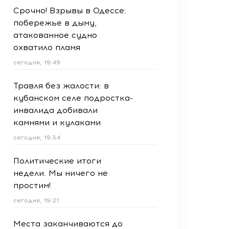
Срочно! Взрывы в Одессе:
побережье в дыму,
атакованное судно
охватило пламя
сегодня, 19:49
Травля без жалости: в
кубанском селе подростка-
инвалида добивали
камнями и кулаками
сегодня, 19:34
Политические итоги
недели. Мы ничего не
простим!
сегодня, 19:21
Места заканчиваются до