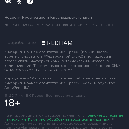
Новости Краснодара и Краснодарского края
Нашли ошибку? Выделите и нажмите Ctrl+Enter. Спасибо!
Разработано —
Информационное агентство «ВК Пресс»
(ИА «ВК Пресс»)
зарегистрировано
в Федеральной службе по надзору
в
сфере связи, информационных
технологий и массовых
коммуникаций
(Роскомнадзор),
регистрационный номер СМИ:
Эл № ФС77-71381
от 17 октября 2017 г.
Учредитель - Общество с ограниченной
ответственностью
Информационное
агентство «ВК Пресс».
Главный редактор —
Ламейкин В.А.
@ 2017 ИА «ВК Пресс»
Все права защищены
18+
На информационном ресурсе применяются
рекомендательные
технологии
.
Политика обработки персональных данных
.
©
Авторское право на систему визуализации содержимого
портала vkpress.ru, а также на исходные данные, включая