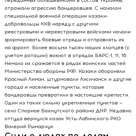
переданных большевиками в состав Украины,
отражали агрессию бандеровцев. С началом
специальной военной операции казаки-
добровольцы ККВ наряду с другими
реестровыми и нереестровыми войсками начали
формировать боевые отряды и отправлять их
на фронт. Более восьми тысяч наших хлопцев (с
учетом ротации) воюют в отрядах БАРС-1, 11, 16.
Немало их сражается в рядах воинских частей
Министерства обороны РФ. Казаки обороняли
Красный Лиман, штурмовали Лисичанск и другие
города и населенные пункты, которые
бандеровцы превратили в настоящие крепости.
Один из таких сильно укрепленных пунктов —
село Спорное Бахмутского района ДНР. Недавно
оттуда вернулся казак Усть-Лабинского РКО
Валерий Рымарчук.
Суди о людях по делам