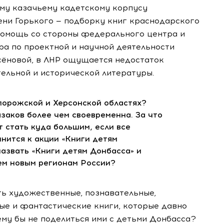
му казачьему кадетскому корпусу
ени Горького — подборку книг краснодарского
 помощь со стороны федерального центра и
ра по проектной и научной деятельности
сёновой, в ЛНР ощущается недостаток
тельной и исторической литературы.
апорожской и Херсонской областях?
заков более чем своевременна. За что
 стать куда большим, если все
нится к акции «Книги детям
назвать «Книги детям Донбасса» и
ем новым регионам России?
ть художественные, познавательные,
ые и фантастические книги, которые давно
чему бы не поделиться ими с детьми Донбасса?