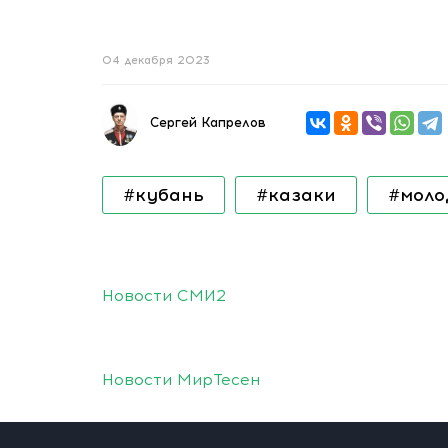
04 декабря 2023
Сергей Капрелов
#кубань
#казаки
#моло
Новости СМИ2
Новости МирТесен