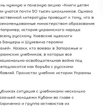
ень нужную и полезную акцию «Книги детям
ии учатся почти 50 тысяч школьников. Однако
ественной литературы приводит к тому, что в
 рекомендованные министерством образования
 Например, история украинского народа
всему русскому. Киевские идеологи
а Бандеры и Шухевича героями
лей». Казаки, кто воевал в Запорожье и
раинских учебников, в которых все
, национально-освободительная война под
еподносится как борьба с русскими
тбавляй. Пролистал учебник истории Украины
убликах ситуация с учебниками несколько
азачьей молодежи Кубани во главе с
ириченко и группа активистов из