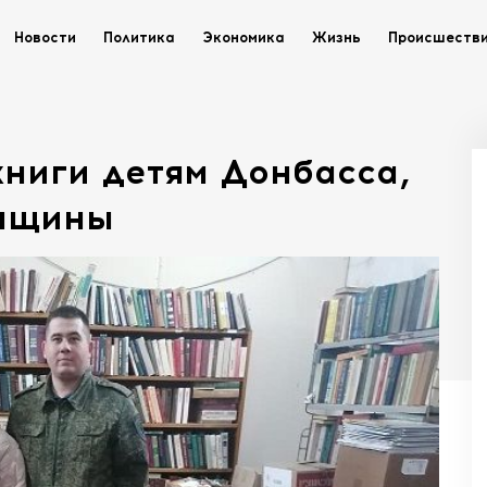
Новости
Политика
Экономика
Жизнь
Происшеств
книги детям Донбасса,
онщины