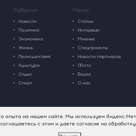
Рубрики
Меню
Новости
Статьи
Политика
Интервью
Экономика
Мнение
Жизнь
Спецпроекты
Происшествия
Новости партнеров
Культура
Фото
Отдых
Видео
Спорт
О нас
го опыта на нашем сайте. Мы используем Яндекс.Ме
 соглашаетесь с этим и даете согласие на обработк
дательные технологии
.
Политика обработки персональных данных
.