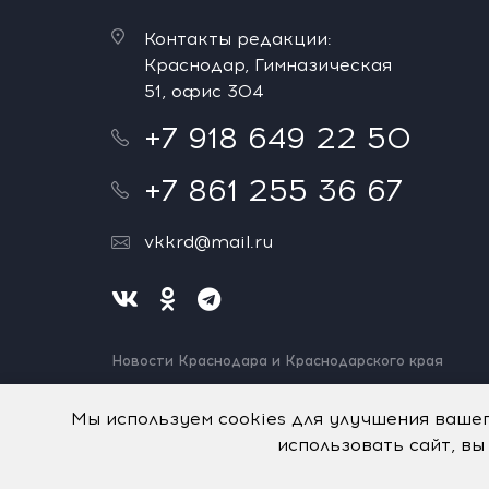
Контакты редакции:
Краснодар, Гимназическая
51, офис 304
+7 918 649 22 50
+7 861 255 36 67
vkkrd@mail.ru
Новости Краснодара и Краснодарского края
Нашли ошибку? Выделите и нажмите Ctrl+Enter.
Спасибо!
Мы используем cookies для улучшения ваше
использовать сайт, вы
На информационном ресурсе применяются
рекомен