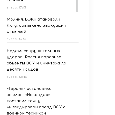
вчера, 17:13
Молния! БЭКи атаковали
Ялту: объявлена эвакуация
с пляжей
вчера, 13:13
Неделя сокрушительных
ударов: Россия поразила
объекты ВСУ и уничтожила
десятки судов
вчера, 12:43
«Герань» остановила
эшелон, «Искандер»
поставил точку:
ликвидирован поезд ВСУ с
военной техникой