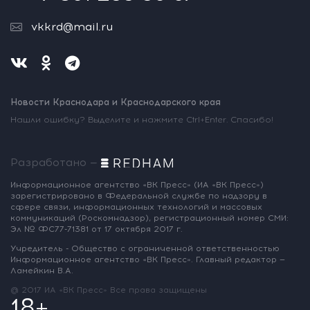
vkkrd@mail.ru
Новости Краснодара и Краснодарского края
Нашли ошибку? Выделите и нажмите Ctrl+Enter. Спасибо!
Разработано —
Информационное агентство «ВК Пресс»
(ИА «ВК Пресс»)
зарегистрировано
в Федеральной службе по надзору
в
сфере связи, информационных
технологий и массовых
коммуникаций
(Роскомнадзор),
регистрационный номер СМИ:
Эл № ФС77-71381
от 17 октября 2017 г.
Учредитель - Общество с ограниченной
ответственностью
Информационное
агентство «ВК Пресс».
Главный редактор —
Ламейкин В.А.
@ 2017 ИА «ВК Пресс»
Все права защищены
18+