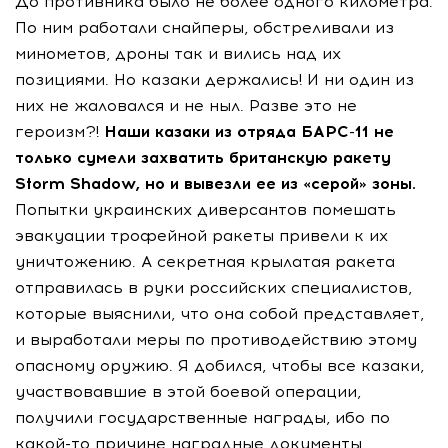
До противника было не более одного километра.
По ним работали снайперы, обстреливали из
минометов, дроны так и вились над их
позициями. Но казаки держались! И ни один из
них не жаловался и не ныл. Разве это не
героизм?!
Наши казаки из отряда БАРС-11 не
только сумели захватить британскую ракету
Storm Shadow, но и вывезли ее из «серой» зоны.
Попытки украинских диверсантов помешать
эвакуации трофейной ракеты привели к их
уничтожению. А секретная крылатая ракета
отправилась в руки российских специалистов,
которые выяснили, что она собой представляет,
и выработали меры по противодействию этому
опасному оружию. Я добился, чтобы все казаки,
участвовавшие в этой боевой операции,
получили государственные награды, ибо по
какой-то причине наградные документы