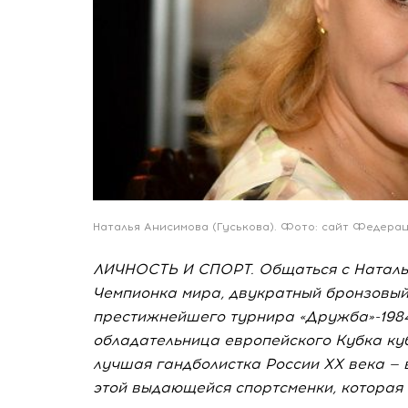
Наталья Анисимова (Гуськова). Фото: сайт Федерац
ЛИЧНОСТЬ И СПОРТ. Общаться с Наталье
Чемпионка мира, двукратный бронзовый
престижнейшего турнира «Дружба»-1984
обладательница европейского Кубка куб
лучшая гандболистка России ХХ века — 
этой выдающейся спортсменки, которая о