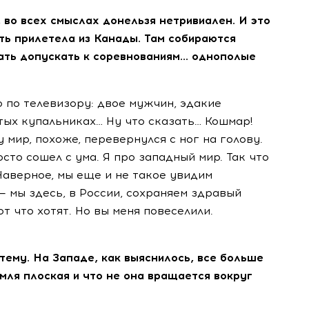
, во всех смыслах донельзя нетривиален. И это
ть прилетела из Канады. Там собираются
ать допускать к соревнованиям… однополые
о по телевизору: двое мужчин, эдакие
тых купальниках… Ну что сказать… Кошмар!
ду мир, похоже, перевернулся с ног на голову.
сто сошел с ума. Я про западный мир. Так что
Наверное, мы еще и не такое увидим
 — мы здесь, в России, сохраняем здравый
т что хотят. Но вы меня повеселили.
 тему. На Западе, как выяснилось, все больше
емля плоская и что не она вращается вокруг