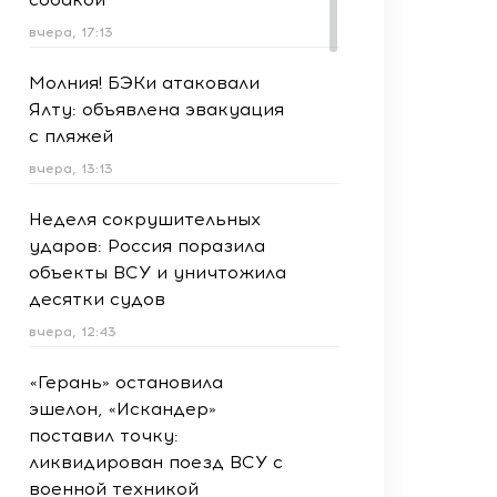
вчера, 17:13
Молния! БЭКи атаковали
Ялту: объявлена эвакуация
с пляжей
вчера, 13:13
Неделя сокрушительных
ударов: Россия поразила
объекты ВСУ и уничтожила
десятки судов
вчера, 12:43
«Герань» остановила
эшелон, «Искандер»
поставил точку:
ликвидирован поезд ВСУ с
военной техникой