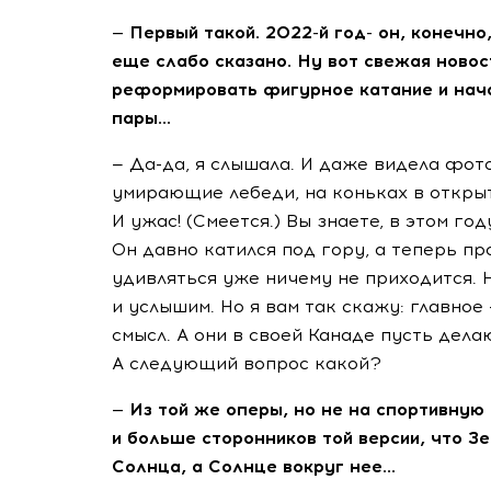
— Первый такой.
2022-й
год- он, конечно
еще слабо сказано. Ну вот свежая новос
реформировать фигурное катание и нач
пары…
—
Да-да
, я слышала. И даже видела фот
умирающие лебеди, на коньках в откры
И ужас! (Смеется.) Вы знаете, в этом го
Он давно катился под гору, а теперь про
удивляться уже ничему не приходится. 
и услышим. Но я вам так скажу: главное
смысл. А они в своей Канаде пусть делаю
А следующий вопрос какой?
— Из той же оперы, но не на спортивную
и больше сторонников той версии, что З
Солнца, а Солнце вокруг нее…