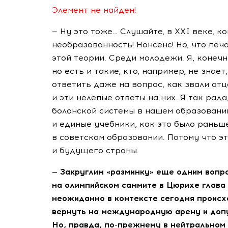
Элемент не найден!
— Ну это тоже… Слушайте, в XXI веке, к
необразованность! Нонсенс! Но, что печ
этой теории. Среди молодежи. Я, конечн
но есть и такие, кто, например, не знае
ответить даже на вопрос, как звали от
и эти нелепые ответы на них. Я так рада
болонской системы в нашем образовании
и единые учебники, как это было раньше
в советском образовании. Потому что э
и будущего страны.
— Закруглим «разминку» еще одним вопр
на олимпийском саммите в Цюрихе глав
неожиданно в контексте сегодня происх
вернуть на международную арену и доп
Но, правда,
по-прежнему
в нейтральном 