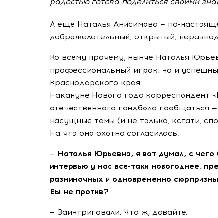
радостью готова поделиться своими зна
А еще Наталья Анисимова —
по-настоящ
доброжелательный, открытый, неравнод
Ко всему прочему, нынче Наталья Юрье
профессиональный игрок, но и успешн
Краснодарского края.
Накануне Нового года корреспондент «
отечественного гандбола пообщаться —
насущные темы (и не только, кстати, сп
На что она охотно согласилась.
— Наталья Юрьевна, я вот думал, с чего
интервью у нас
все-таки
новогоднее, пре
разминочных и одновременно сюрпризных
Вы не против?
— Заинтриговали. Что ж, давайте.