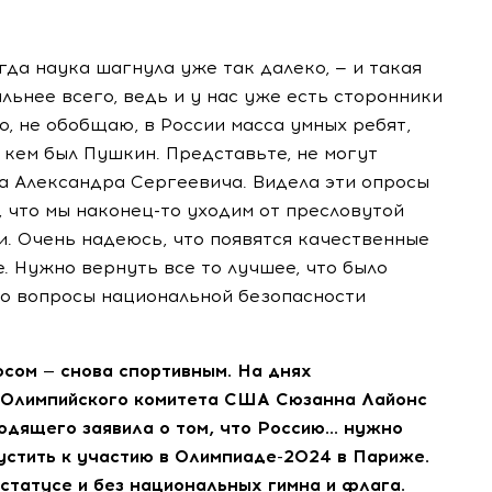
огда наука шагнула уже так далеко, — и такая
альнее всего, ведь и у нас уже есть сторонники
о, не обобщаю, в России масса умных ребят,
т, кем был Пушкин. Представьте, не могут
ца Александра Сергеевича. Видела эти опросы
, что мы
наконец-то
уходим от пресловутой
. Очень надеюсь, что появятся качественные
. Нужно вернуть все то лучшее, что было
то вопросы национальной безопасности
осом — снова спортивным. На днях
а Олимпийского комитета США Сюзанна Лайонс
одящего заявила о том, что Россию… нужно
устить к участию в
Олимпиаде-2024
в Париже.
статусе и без национальных гимна и флага.