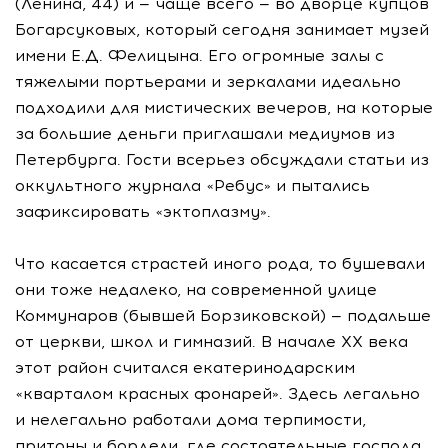
(Ленина, 44) и — чаще всего — во дворце купцов
Богарсуковых, который сегодня занимает музей
имени Е.Д. Фелицына. Его огромные залы с
тяжелыми портьерами и зеркалами идеально
подходили для мистических вечеров, на которые
за большие деньги приглашали медиумов из
Петербурга. Гости всерьез обсуждали статьи из
оккультного журнала «Ребус» и пытались
зафиксировать «эктоплазму».
Что касается страстей иного рода, то бушевали
они тоже недалеко, на современной улице
Коммунаров (бывшей Борзиковской) — подальше
от церкви, школ и гимназий. В начале XX века
этот район считался екатеринодарским
«кварталом красных фонарей». Здесь легально
и нелегально работали дома терпимости,
притоны и бордели, где состоятельные господа