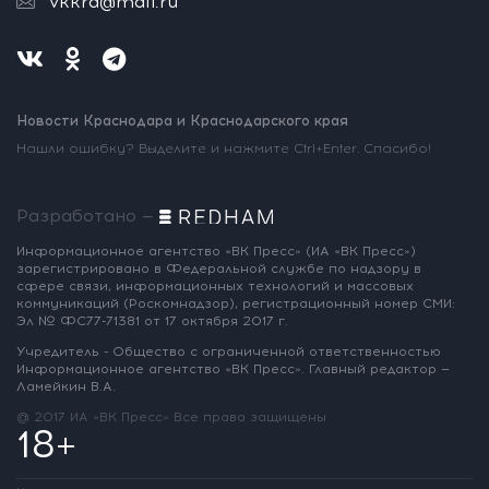
vkkrd@mail.ru
Новости Краснодара и Краснодарского края
Нашли ошибку? Выделите и нажмите Ctrl+Enter. Спасибо!
Разработано —
Информационное агентство «ВК Пресс»
(ИА «ВК Пресс»)
зарегистрировано
в Федеральной службе по надзору
в
сфере связи, информационных
технологий и массовых
коммуникаций
(Роскомнадзор),
регистрационный номер СМИ:
Эл № ФС77-71381
от 17 октября 2017 г.
Учредитель - Общество с ограниченной
ответственностью
Информационное
агентство «ВК Пресс».
Главный редактор —
Ламейкин В.А.
@ 2017 ИА «ВК Пресс»
Все права защищены
18+