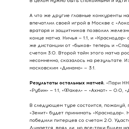
В целом нужно быть спокойными и идти 
А что же другие главные конкуренты на
впечатлил своей игрой в Москве с «Лок
вратаря и защитников позволил железн
конце матча. Ничья — 1:1, и «Краснодар»
же дистанции от «быков» теперь и «Спа
счетом 3:0. Второй тайм этого матча ро
несомненно, сказалось на результате. 
московским «Динамо» — 3:1.
Результаты остальных матчей.
«Пари НН»
«Рубин» — 1:1, «Факел» — «Ахмат» — 0:0, 
В следующем туре состоится, пожалуй, г
«Зенит» будет принимать «Краснодар». 
победили питерцев со счетом 2:0. Удаст
Думается, вряд ли, но все-таки будем н