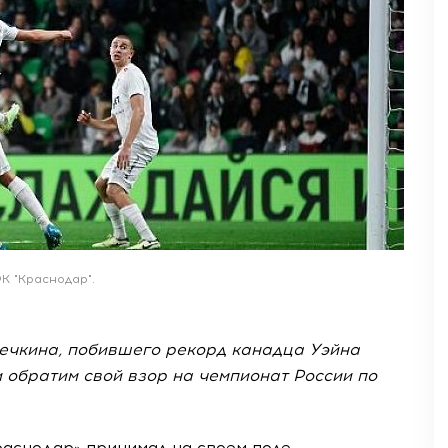
К "Краснодар".
вечкина, побившего рекорд канадца Уэйна
и обратим свой взор на чемпионат России по
раснодар» принимал на своем поле