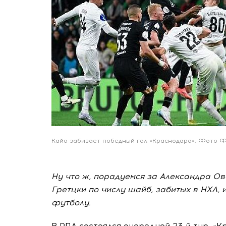
Кайо забивает победный гол «Краснодара». Фото Ф
Ну что ж, порадуемся за Александра О
Гретцки по числу шайб, забитых в НХЛ, 
футболу.
В РПЛ состоялся очередной 23-й тур. «К