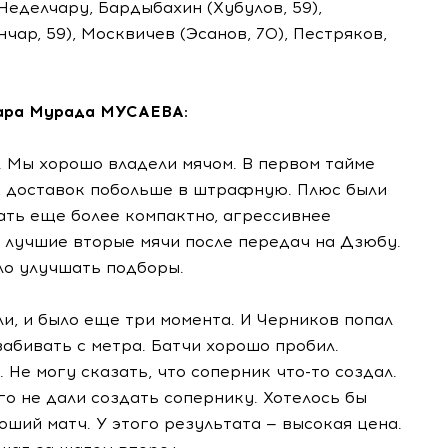
Неделчару, Бардыбахин (Хубулов, 59),
чар, 59), Москвичев (Эсанов, 70), Пестряков,
дара Мурада МУСАЕВА:
. Мы хорошо владели мячом. В первом тайме
, доставок побольше в штрафную. Плюс были
ать еще более компактно, агрессивнее
 лучшие вторые мячи после передач на Дзюбу.
ло улучшать подборы.
ли, и было еще три момента. И Черников попал
забивать с метра. Батчи хорошо пробил.
Не могу сказать, что соперник что-то создал.
го не дали создать сопернику. Хотелось бы
оший матч. У этого результата — высокая цена.