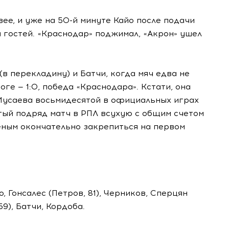
ее, и уже на 50-й минуте Кайо после подачи
а гостей. «Краснодар» поджимал, «Акрон» ушел
в перекладину) и Батчи, когда мяч едва не
оге — 1:0, победа «Краснодара». Кстати, она
Мусаева восьмидесятой в официальных играх
тый подряд матч в РПЛ всухую с общим счетом
леным окончательно закрепиться на первом
о, Гонсалес (Петров, 81), Черников, Сперцян
59), Батчи, Кордоба.