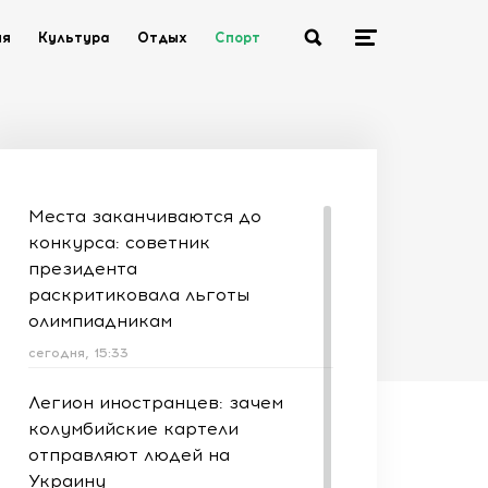
ия
Культура
Отдых
Спорт
Места заканчиваются до
конкурса: советник
президента
раскритиковала льготы
олимпиадникам
сегодня, 15:33
Легион иностранцев: зачем
колумбийские картели
отправляют людей на
Украину