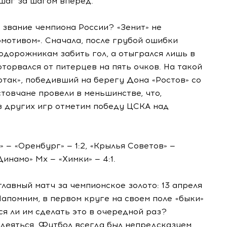
шаг за шагом вперед.
 звание чемпиона России? «Зенит» не
омотивом». Сначала, после грубой ошибки
одорожникам забить гол, а отыгрался лишь в
 оторвался от питерцев на пять очков. На такой
ртак», победивший на берегу Дона «Ростов» со
стовчане провели в меньшинстве, что,
Из других игр отметим победу ЦСКА над
 — «Оренбург» — 1:2, «Крылья Советов» —
«Динамо» Мх — «Химки» — 4:1.
лавный матч за чемпионское золото: 13 апреля
Напомним, в первом круге на своем поле «быки»
ся ли им сделать это в очередной раз?
адеяться. Футбол всегда был непредсказуем.