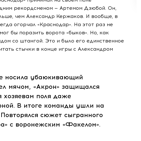
одним рекордсменом — Артемом Дзюбой. Он,
льше, чем Александр Кержаков. И вообще, в
сегда огорчал «Краснодар». На этот раз не
мог бы поразить ворота «быков». Но, как
ядом со штангой. Это и было его единственное
читать стычки в конце игры с Александром
ме носила убаюкивающий
ел мячом, «Акрон» защищался
я хозяевам поля даже
фной. В итоге команды ушли на
 Повторялся сюжет сыгранного
а» с воронежским «Факелом».