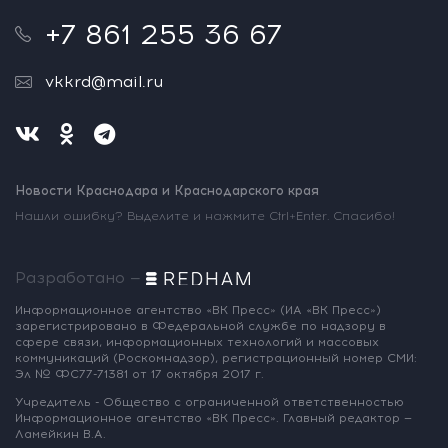
+7 861 255 36 67
vkkrd@mail.ru
Новости Краснодара и Краснодарского края
Нашли ошибку? Выделите и нажмите Ctrl+Enter. Спасибо!
Разработано —
Информационное агентство «ВК Пресс»
(ИА «ВК Пресс»)
зарегистрировано
в Федеральной службе по надзору
в
сфере связи, информационных
технологий и массовых
коммуникаций
(Роскомнадзор),
регистрационный номер СМИ:
Эл № ФС77-71381
от 17 октября 2017 г.
Учредитель - Общество с ограниченной
ответственностью
Информационное
агентство «ВК Пресс».
Главный редактор —
Ламейкин В.А.