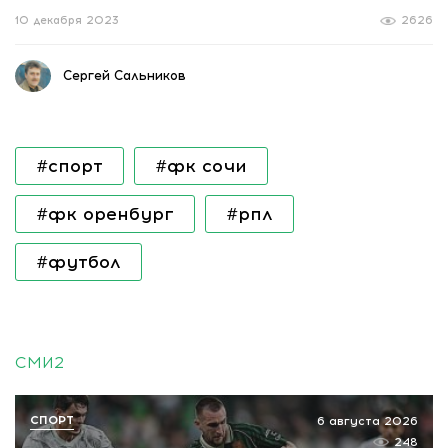
10 декабря 2023
2626
Сергей Сальников
#спорт
#фк сочи
#фк оренбург
#рпл
#футбол
СМИ2
СПОРТ
6 августа 2026
248