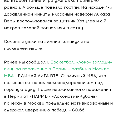
Во втором тайме игра уже была примерно
равной. А больше повезло гостям. На исходе 4-й
добавленной минуты классным навесом Лукаса
Веры воспользовался защитник Хотулев и с 7
метров головой вогнал мяч в сетку.
Сочинцы ушли на зимние каникулы на
последнем месте.
Ранее мы сообщали:
Баскетбол: «Локо» загладил
вину за поражение в Перми – разбил в Москве
МБА
- ЕДИНАЯ ЛИГА ВТБ. Столичный МБА, что
называется, попал железнодорожникам под
горячую руку. После неожиданного поражения
в Перми от «ПАРМЫ» «Локомотив-Кубань»
приехал в Москву предельно мотивированным и
одержал уверенную победу – 80:66.