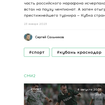
часть российского марафона исчерпала
встал на паузу чемпионат. А затем оты
престижнейшего турнира — Кубка стран
23 января 2023
Сергей Сальников
#спорт
#кубань краснодар
СМИ2
СПОРТ
6 августа 2026
203