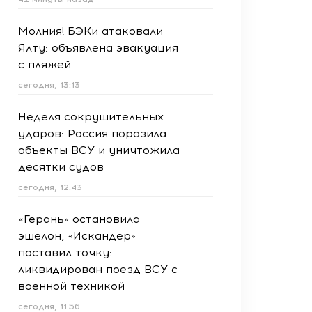
Молния! БЭКи атаковали
Ялту: объявлена эвакуация
с пляжей
сегодня, 13:13
Неделя сокрушительных
ударов: Россия поразила
объекты ВСУ и уничтожила
десятки судов
сегодня, 12:43
«Герань» остановила
эшелон, «Искандер»
поставил точку:
ликвидирован поезд ВСУ с
военной техникой
сегодня, 11:56