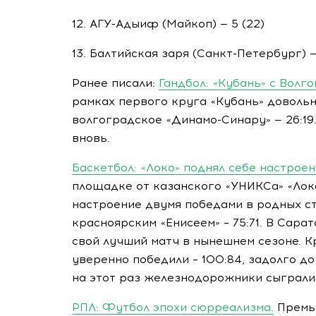
12.
АГУ-Адыиф
(Майкоп) — 5 (22)
13. Балтийская заря (
Санкт-Петербург
) 
Ранее писали:
Гандбол: «Кубань» с Волг
рамках первого круга «Кубань» доволь
волгоградское «Динамо-Синару» — 26:19
вновь.
Баскетбол: «Локо» поднял себе настроен
площадке от казанского «УНИКСа» «Лок
настроение двумя победами в родных ст
красноярским «Енисеем» – 75:71. В Сара
свой лучший матч в нынешнем сезоне. 
уверенно победили – 100:84, задолго д
на этот раз железнодорожники сыграли
РПЛ: Футбол эпохи сюрреализма.
Премье