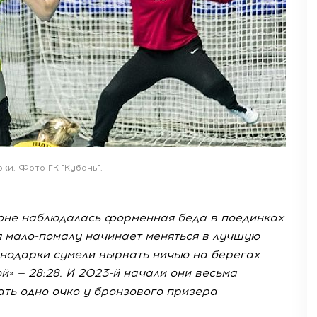
рки. Фото ГК "Кубань".
оне наблюдалась форменная беда в поединках
ия мало-помалу начинает меняться в лучшую
снодарки сумели вырвать ничью на берегах
й» — 28:28. И 2023-й начали они весьма
ать одно очко у бронзового призера