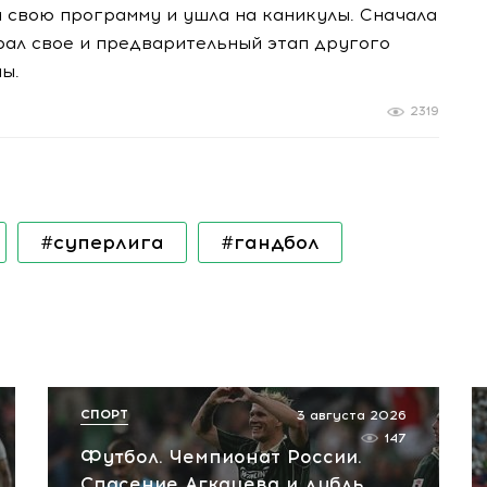
 свою программу и ушла на каникулы. Сначала
грал свое и предварительный этап другого
ы.
2319
#суперлига
#гандбол
СПОРТ
3 августа 2026
147
Футбол. Чемпионат России.
Спасение Агкацева и дубль