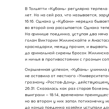
В Тольятти «Кубань» регулярно терпела
лет. Но на сей раз, что называется, за
16:16. Однако у «Кубани» нередко бывае
во второй она рассыпается. Однако те
На финише поединка, уступая два мяча 
голам Виктории Жилинскайте и Анастаси
краснодарки, между прочим, и вырвать 
до финальной сирены бросок Жилинскай
и ничья в противостоянии с грозным со
Окрыленная успехом, «Кубань» учинила 
не оставила от местного «Университета
грозному
«Ростов-Дону»
, действующему 
26:31. Сказалась как раз старая болезн
выиграли — 18:14, временами преимущест
но во втором у них запал потихонечку и
до конца поединка хозяйки уступали дон