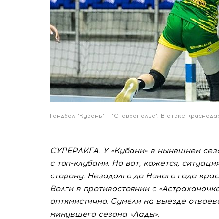
Гандбол "Кубань" — "Ставрополье". В атаке краснода
СУПЕРЛИГА. У «Кубани» в нынешнем сез
с топ-клубами. Но вот, кажется, ситуац
сторону. Незадолго до Нового года кра
Волги в противостоянии с «Астраханочко
оптимистично. Сумели на выезде отвоев
минувшего сезона «Лады».