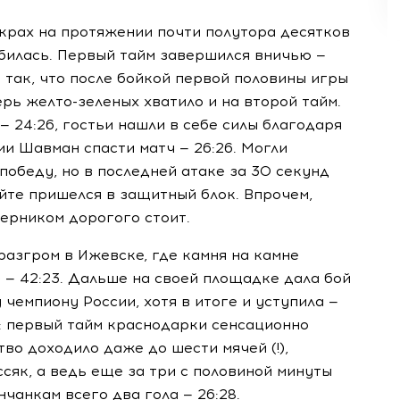
 крах на протяжении почти полутора десятков
рубилась. Первый тайм завершился вничью —
т так, что после бойкой первой половины игры
перь
желто-зеленых
хватило и на второй тайм.
— 24:26, гостьи нашли в себе силы благодаря
и Шавман спасти матч — 26:26. Могли
победу, но в последней атаке за 30 секунд
те пришелся в защитный блок. Впрочем,
перником дорогого стоит.
разгром в Ижевске, где камня на камне
» — 42:23. Дальше на своей площадке дала бой
чемпиону России, хотя в итоге и уступила —
ь: первый тайм краснодарки сенсационно
во доходило даже до шести мячей (!),
ссяк, а ведь еще за три с половиной минуты
чанкам всего два гола — 26:28.