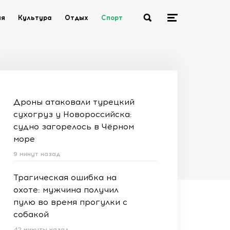
ия
Культура
Отдых
Спорт
Дроны атаковали турецкий
сухогруз у Новороссийска:
судно загорелось в Чёрном
море
9 минут назад
Трагическая ошибка на
охоте: мужчина получил
пулю во время прогулки с
собакой
42 минуты назад