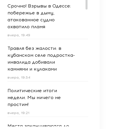
Срочно! Взрывы в Одессе:
побережье в дыму,
атакованное судно
охватило пламя
вчера, 19:49
Травля без жалости: в
кубанском селе подростка-
инвалида добивали
камнями и кулаками
вчера, 19:34
Политические итоги
недели. Мы ничего не
простим!
вчера, 19:21
Места заканчиваются до