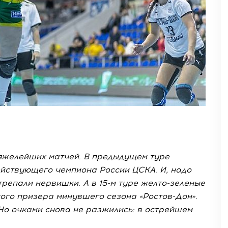
яжелейших матчей. В предыдущем туре
ействующего чемпиона России ЦСКА. И, надо
трепали нервишки. А в 15-м туре желто-зеленые
ого призера минувшего сезона «Ростов-Дон».
Но очками снова не разжились: в острейшем