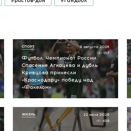
#ростов-дон
#гандбол
СПОРТ
3 августа 2026
137
Футбол. Чемпионат России.
Спасение Агкацева и дубль
Кривцова принесли
«Краснодару» победу над
«Факелом»
ЖИЗНЬ
22 июля 2026
439