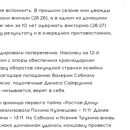
ия вспомнить. В прошлом сезоне они дважды
рали вничью (26:26), а в одном из домашних
 чем за 10 лет одержать викторию (28:27).
у результату и в очередном противостоянии,
лидировали попеременно. Наконец на
12-й
ом с опоры обеспечила краснодаркам
пару оборотов секундной стрелки хозяйки
лагодаря попаданию Валерии Собкало
о ясно: подопечные Дениса Сайфулина
называется, верят в себя.
до финиша первого тайма
«Ростов-Дону»
еализовала Полина Кузнецова — 11:11. Далее
ча — 13:11. Но Собкало и Ксения Трухина вновь
 Однако дончанкам удалось концовку провести