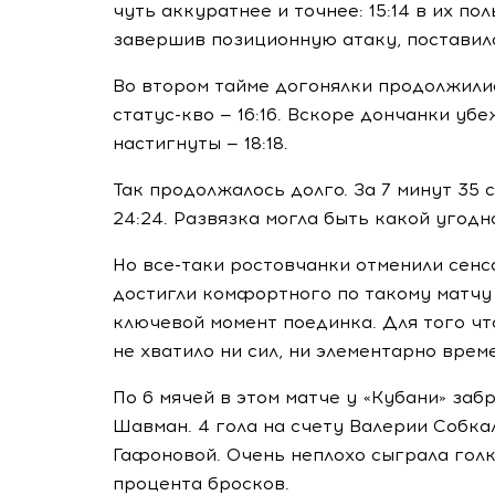
чуть аккуратнее и точнее: 15:14 в их по
завершив позиционную атаку, поставил
Во втором тайме догонялки продолжилис
статус-кво
— 16:16. Вскоре дончанки убе
настигнуты — 18:18.
Так продолжалось долго. За 7 минут 35
24:24. Развязка могла быть какой угодн
Но
все-таки
ростовчанки отменили сенс
достигли комфортного по такому матчу п
ключевой момент поединка. Для того чт
не хватило ни сил, ни элементарно врем
По 6 мячей в этом матче у «Кубани» за
Шавман. 4 гола на счету Валерии Собка
Гафоновой. Очень неплохо сыграла голк
процента бросков.