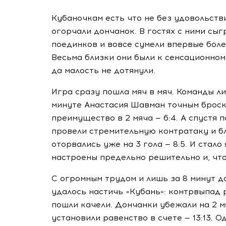
Кубаночкам есть что не без удовольств
огорчали дончанок. В гостях с ними сыг
поединков и вовсе сумели впервые более
Весьма близки они были к сенсационном
да малость не дотянули.
Игра сразу пошла мяч в мяч. Команды 
минуте Анастасия Шавман точным броск
преимущество в 2 мяча — 6:4. А спустя 
провели стремительную контратаку и б
оторвались уже на 3 гола — 8:5. И стал
настроены предельно решительно и, что 
С огромным трудом и лишь за 8 минут 
удалось настичь «Кубань»: контрвыпад р
пошли качели. Дончанки убежали на 2 мя
установили равенство в счете — 13:13.