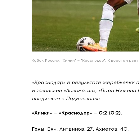
Кубок России. "Химки" — "Краснодар". К воротам рве
«Краснодар» в результате жеребьевки по
московский «Локомотив», «Пари Нижний 
поединком в Подмосковье.
«Химки» — «Краснодар» — 0:2 (0:2).
Голы:
Вяч. Литвинов, 27, Ахметов, 40.