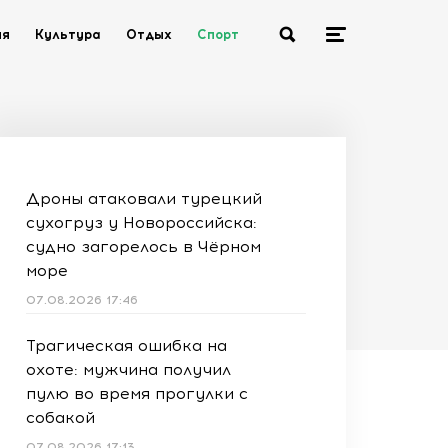
ия
Культура
Отдых
Спорт
Дроны атаковали турецкий
сухогруз у Новороссийска:
судно загорелось в Чёрном
море
07.08.2026 17:46
Трагическая ошибка на
охоте: мужчина получил
пулю во время прогулки с
собакой
07.08.2026 17:13