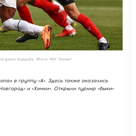
тся Джон Кордоба. Фото: ФК "Химки".
пал в группу «А». Здесь также оказались
Новгород» и «Химки». Открыли турнир «быки»