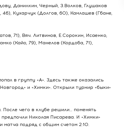
дову, Данилкин, Черный, З.Волков, Глушаков
, 46), Кухарчук (Долгов, 60), Камлашев (Гбане,
тов, 71), Вяч. Литвинов, Е.Сорокин, Исаенко,
амко (Кайо, 79), Манелов (Кордоба, 71),
опал в группу «А». Здесь также оказались
Новгород» и «Химки». Открыли турнир «быки»
. После чего в клубе решили… поменять
 предпочли Николая Писарева. И «Химки»
и матча подряд с общим счетом 2:10.