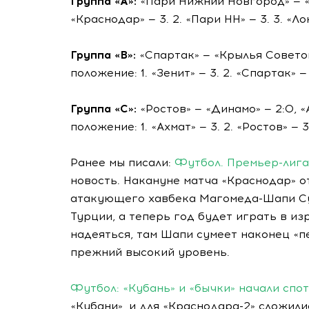
Группа «А»:
«Пари Нижний Новгород» — «Л
«Краснодар» — 3. 2. «Пари НН» — 3. 3. «Ло
Группа «В»:
«Спартак» — «Крылья Советов»
положение: 1. «Зенит» — 3. 2. «Спартак» —
Группа «С»:
«Ростов» — «Динамо» — 2:0, «
положение: 1. «Ахмат» — 3. 2. «Ростов» — 
Ранее мы писали:
Футбол. Премьер-лига
новость. Накануне матча «Краснодар» о
атакующего хавбека Магомеда-Шапи Су
Турции, а теперь год будет играть в и
надеяться, там Шапи сумеет наконец «п
прежний высокий уровень.
Футбол: «Кубань» и «бычки» начали спо
«Кубани», и для «Краснодара-2» сложил