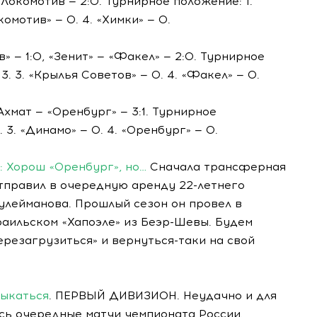
окомотив — 2:0. Турнирное положение: 1.
комотив» — 0. 4. «Химки» — 0.
 — 1:0, «Зенит» — «Факел» — 2:0. Турнирное
 3. 3. «Крылья Советов» — 0. 4. «Факел» — 0.
Ахмат — «Оренбург» — 3:1. Турнирное
3. 3. «Динамо» — 0. 4. «Оренбург» — 0.
: Хорош «Оренбург», но…
Сначала трансферная
тправил в очередную аренду 22-летнего
лейманова. Прошлый сезон он провел в
зраильском «Хапоэле» из Беэр-Шевы. Будем
ерезагрузиться» и вернуться-таки на свой
тыкаться
. ПЕРВЫЙ ДИВИЗИОН. Неудачно и для
ись очередные матчи чемпионата России.