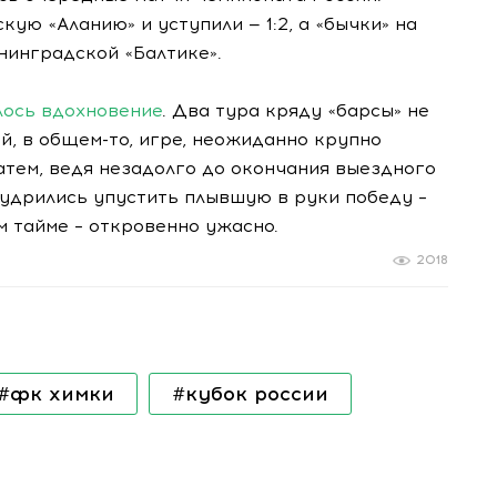
ую «Аланию» и уступили — 1:2, а «бычки» на
нинградской «Балтике».
лось вдохновение
. Два тура кряду «барсы» не
й, в общем-то, игре, неожиданно крупно
затем, ведя незадолго до окончания выездного
умудрились упустить плывшую в руки победу –
ом тайме – откровенно ужасно.
2018
#фк химки
#кубок россии