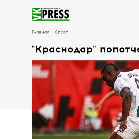
Главная
Спорт
"Краснодар" попот