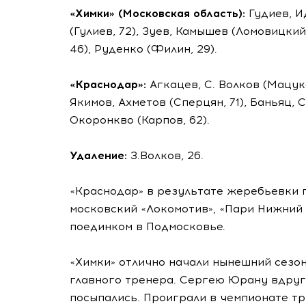
«Химки» (Московская область):
Гудиев, И
(Гулиев, 72), Зуев, Камышев (Ломовицкий
46), Руденко (Филин, 29).
«Краснодар»:
Агкацев, С. Волков (Мацука
Якимов, Ахметов (Сперцян, 71), Баньяц, С
Окоронкво (Карпов, 62).
Удаление:
З.Волков, 26.
«Краснодар» в результате жеребьевки п
московский «Локомотив», «Пари Нижний 
поединком в Подмосковье.
«Химки» отлично начали нынешний сезон
главного тренера. Сергею Юрану вдруг
посыпались. Проиграли в чемпионате тр