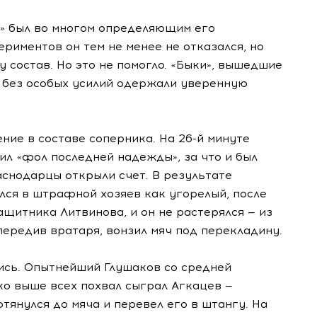
» был во многом определяющим его
риментов он тем не менее не отказался, но
 состав. Но это не помогло. «Быки», вышедшие
, без особых усилий одержали уверенную
ение в составе соперника. На 26-й минуте
л «фол последней надежды», за что и был
раснодарцы открыли счет. В результате
лся в штрафной хозяев как угорелый, после
ащитника Литвинова, и он не растерялся — из
передив вратаря, вонзил мяч под перекладину.
ись. Опытнейший Глушаков со средней
ко выше всех похвал сыграл Агкацев —
тянулся до мяча и перевел его в штангу. На