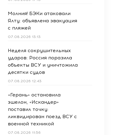
Молния! БЭКи атаковали
Ялту: объявлена эвакуация
с пляжей
07.08.2026 13:13
Неделя сокрушительных
ударов: Россия поразила
объекты ВСУ и уничтожила
десятки судов
07.08.2026 12:43
«Герань» остановила
эшелон, «Искандер»
поставил точку:
ликвидирован поезд ВСУ с
военной техникой
07.08.2026 11:56