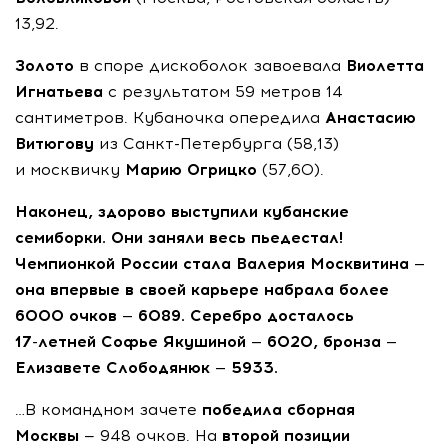
13,92.
Золото
в споре дискоболок завоевала
Виолетта
Игнатьева
с результатом 59 метров 14
сантиметров. Кубаночка опередила
Анастасию
Витюгову
из
Санкт-Петербурга
(58,13)
и москвичку
Марию Огрицко
(57,60).
Наконец, здорово выступили кубанские
семиборки. Они заняли весь пьедестал!
Чемпионкой России стала Валерия Москвитина —
она впервые в своей карьере набрала более
6000 очков — 6089. Серебро досталось
17-летней
Софье Якушиной — 6020, бронза —
Елизавете Слободянюк — 5933.
…В командном зачете
победила сборная
Москвы
— 948 очков. На
второй позиции