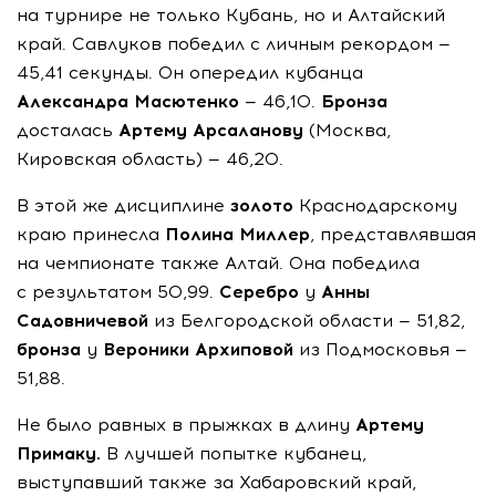
на турнире не только Кубань, но и Алтайский
край. Савлуков победил с личным рекордом —
45,41 секунды. Он опередил кубанца
Александра Масютенко
— 46,10.
Бронза
досталась
Артему Арсаланову
(Москва,
Кировская область) — 46,20.
В этой же дисциплине
золото
Краснодарскому
краю принесла
Полина Миллер
, представлявшая
на чемпионате также Алтай. Она победила
с результатом 50,99.
Серебро
у
Анны
Садовничевой
из Белгородской области — 51,82,
бронза
у
Вероники Архиповой
из Подмосковья —
51,88.
Не было равных в прыжках в длину
Артему
Примаку.
В лучшей попытке кубанец,
выступавший также за Хабаровский край,