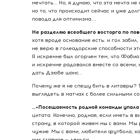
мечтать... Но, я думаю, что эта мечта не
но то, что происходит сейчас и уже дол
повода для оптимизма....
Не разделяю всеобщего восторга по по
хотя вроде основание есть: и гол забил,
не верю в голеадорские способности эт
Я искренне был огорчен тем, что Фабио
и искренне радовался вместе со всеми, 
дать Дзюбе шанс...
Почему же я не спешу бить в литавры? 
выглядеть в матчах с более сильными со
...«Посещаемость родной команды упала 
цитата. Конечно, родная, если иметь в 
страну, в которой живем мы с вами. Мы 
чужие. Мы с вами, любители футбола, хо
них главное — деньги...