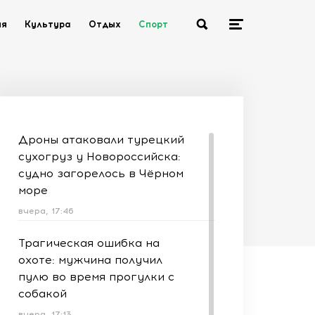
ия
Культура
Отдых
Спорт
Дроны атаковали турецкий
сухогруз у Новороссийска:
судно загорелось в Чёрном
море
вчера, 17:46
Трагическая ошибка на
охоте: мужчина получил
пулю во время прогулки с
собакой
вчера, 17:13