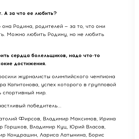
. А за что ее любить?
о она Родина, родителей — за то, что они
ть. Можно любить Родину, но не любить
орить сердца болельщиков, надо что-то
сокие достижения.
просили журналисты олимпийского чемпиона
а Капитонова, успех которого в групповой
ь спортивный мир.
частливый победитель...
натолий Фирсов, Владимир Максимов, Ирина
р Горшков, Владимир Куц, Юрий Власов,
ир Кондрашин, Лариса Латынина, Борис