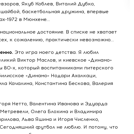
взоров, Якуб Коблев, Виталий Дубко,
 шайбой, баскетбольная дружина, впервые
х-1972 в Мюнхене...
национальное достояние. В списке не хватает
всех, к сожалению, практически невозможно...
енно.
Это игра моего детства. Я любил
великий Виктор Маслов, и киевское «Динамо»
ы 80-х, который воспитанниками питерского
билисское «Динамо» Нодари Ахалкаци,
ила Качалина, Константина Бескова, Валерия
горя Нетто, Валентина Иванова и Эдуарда
 Метревели, Олега Блохина и Владимира
рилова, Льва Яшина и Игоря Численко,
 Сегодняшний футбол не люблю. И потому, что