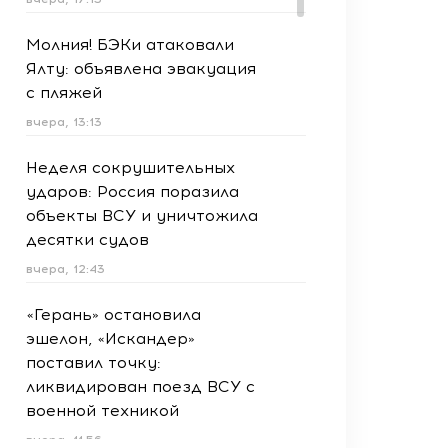
Молния! БЭКи атаковали
Ялту: объявлена эвакуация
с пляжей
вчера, 13:13
Неделя сокрушительных
ударов: Россия поразила
объекты ВСУ и уничтожила
десятки судов
вчера, 12:43
«Герань» остановила
эшелон, «Искандер»
поставил точку:
ликвидирован поезд ВСУ с
военной техникой
вчера, 11:56