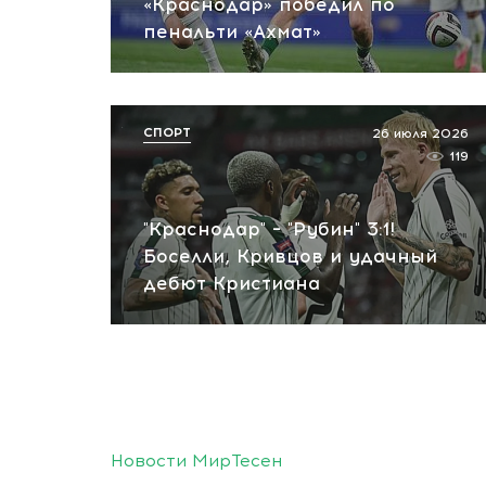
«Краснодар» победил по
пенальти «Ахмат»
СПОРТ
26 июля 2026
119
"Краснодар" – "Рубин" 3:1!
Боселли, Кривцов и удачный
дебют Кристиана
Новости МирТесен