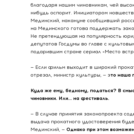
благодаря нашим чиновникам, чей высок
нибудь оспорит. Инициатором новшеств
Мединский, накануне сообщивший росси
на Мединского готова поддержать зако
Не претендующая на популярность юри
депутатов Госдумы во главе с культов
подарившим стране сериал «Место встре
— Если фильм выходит в широкий прокат,
отрезал, министр культуры, — э
то наша п
Куда же ему, бедному, податься? В смы
чиновники. Или... на фестиваль.
— В случае принятия законопроекта с
выдача прокатного удостоверения буде
Мединский, —
Однако при этом возможен