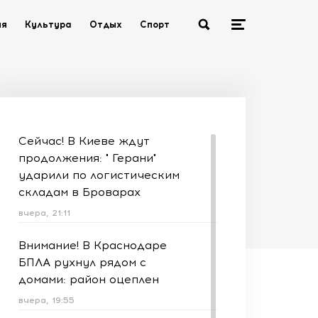
ия
Культура
Отдых
Спорт
Сейчас! В Киеве ждут
продолжения: " Герани"
ударили по логистическим
складам в Броварах
вчера, 21:11
Внимание! В Краснодаре
БПЛА рухнул рядом с
домами: район оцеплен
вчера, 19:55