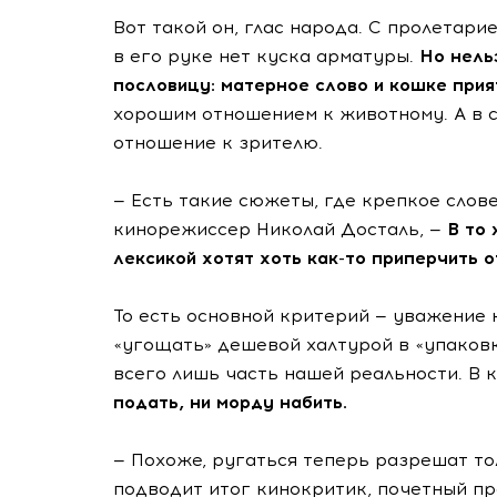
Вот такой он, глас народа. С пролетар
в его руке нет куска арматуры.
Но нель
пословицу: матерное слово и кошке прия
хорошим отношением к животному. А в с
отношение к зрителю.
— Есть такие сюжеты, где крепкое слов
кинорежиссер Николай Досталь, —
В то
лексикой хотят хоть как-то приперчить 
То есть основной критерий — уважение
«угощать» дешевой халтурой в «упаковке
всего лишь часть нашей реальности. В к
подать, ни морду набить.
— Похоже, ругаться теперь разрешат то
подводит итог кинокритик, почетный 