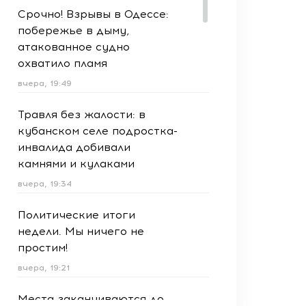
Срочно! Взрывы в Одессе:
побережье в дыму,
атакованное судно
охватило пламя
вчера, 19:49
Травля без жалости: в
кубанском селе подростка-
инвалида добивали
камнями и кулаками
вчера, 19:34
Политические итоги
недели. Мы ничего не
простим!
вчера, 19:21
Места заканчиваются до