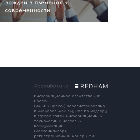
вождей в племенах к
современности
Разработано —
Информационное агентство «ВК
Пресс»
(ИА «ВК Пресс») зарегистрировано
в Федеральной службе по надзору
в сфере связи, информационных
технологий и массовых
коммуникаций
(Роскомнадзор),
регистрационный номер СМИ: