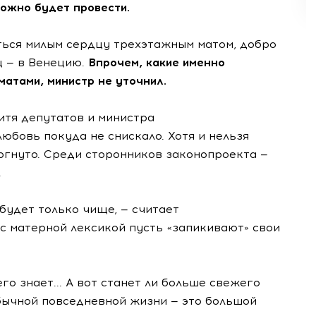
ожно будет провести.
иться милым сердцу трехэтажным матом, добро
ц — в Венецию.
Впрочем, какие именно
атами, министр не уточнил.
итя депутатов и министра
бовь покуда не снискало. Хотя и нельзя
ергнуто. Среди сторонников законопроекта —
.
 будет только чище, — считает
с матерной лексикой пусть «запикивают» свои
го знает... А вот станет ли больше свежего
обычной повседневной жизни — это большой