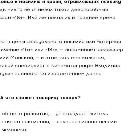
овцо к насилию и крови, отравляющих психику
дь никто не отменял такой дееспособный
ом «18+». Или же показ их в позднее время
вуют сцены сексуального насилия или матерная
чение «16+» или «18+», — напоминает режиссер
ий Манский, — и этим, как мне кажется,
льшой специалист в кинематографе Владимир
рухин занимаются изобретением давно
 А что скажет товарищ токарь?
и общего развития, — утверждает житель
в пятом поколении, — соленое словцо веселит
 человека.