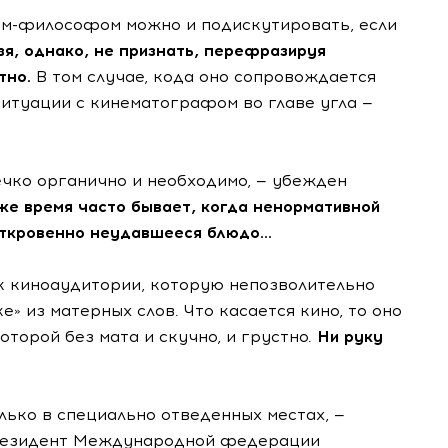
ием-философом можно и подискутировать, если
зя, однако, не признать, перефразируя
тно.
В том случае, кода оно сопровождается
итуации с кинематографом во главе угла —
ечко органично и необходимо, — убежден
 же время часто бывает, когда ненормативной
откровенно неудавшееся блюдо...
 к киноаудитории, которую непозволительно
» из матерных слов. Что касается кино, то оно
оторой без мата и скучно, и грустно.
Ни руку
лько в специально отведенных местах, —
президент Международной федерации