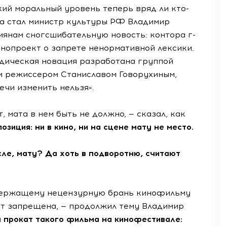
ий моральный уровень теперь вряд ли кто-
а стал министр культуры РФ Владимир
янам сногсшибательную новость: контора г-
нопроект о запрете ненормативной лексики.
дическая новация разработана группой
ым режиссером Станиславом Говорухиным,
чи изменить нельзя».
 мата в нем быть не должно, — сказал, как
озиция: ни в кино, ни на сцене мату не место.
сле, мату? Да хоть в подворотню, считают
одержащему нецензурную брань кинофильму
т запрещена, — продолжил тему Владимир
 прокат такого фильма на кинофестивале: