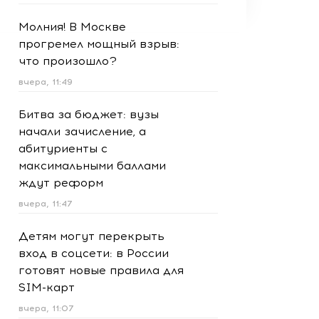
Молния! В Москве
прогремел мощный взрыв:
что произошло?
вчера, 11:49
Битва за бюджет: вузы
начали зачисление, а
абитуриенты с
максимальными баллами
ждут реформ
вчера, 11:47
Детям могут перекрыть
вход в соцсети: в России
готовят новые правила для
SIM-карт
вчера, 11:07