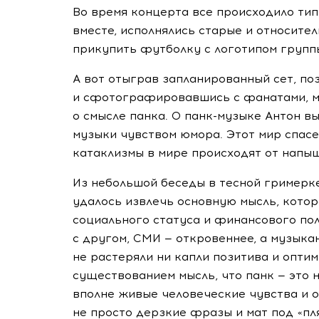
Во время концерта все происходило ти
вместе, исполнялись старые и относите
прикупить футболку с логотипом групп
А вот отыграв запланированный сет, по
и сфотографировавшись с фанатами, м
о смысле панка. О
панк-музыке
Антон вы
музыки чувством юмора. Этот мир спасет
катаклизмы в мире происходят от напы
Из небольшой беседы в тесной гримерк
удалось извлечь основную мысль, кото
социального статуса и финансового по
с другом, СМИ — откровеннее, а музыка
не растеряли ни капли позитива и опти
существованием мысль, что панк — это н
вполне живые человеческие чувства и 
не просто дерзкие фразы и мат под «пл