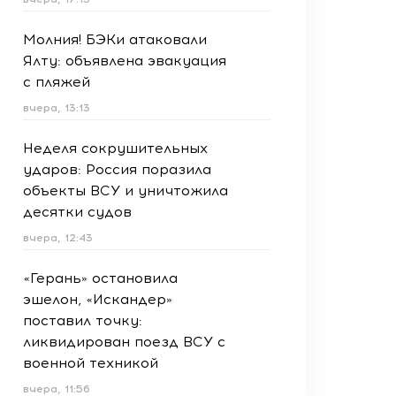
Молния! БЭКи атаковали
Ялту: объявлена эвакуация
с пляжей
вчера, 13:13
Неделя сокрушительных
ударов: Россия поразила
объекты ВСУ и уничтожила
десятки судов
вчера, 12:43
«Герань» остановила
эшелон, «Искандер»
поставил точку:
ликвидирован поезд ВСУ с
военной техникой
вчера, 11:56