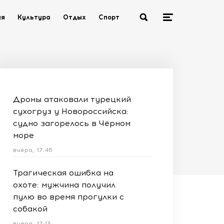
ия
Культура
Отдых
Спорт
Дроны атаковали турецкий
сухогруз у Новороссийска:
судно загорелось в Чёрном
море
вчера, 17:46
Трагическая ошибка на
охоте: мужчина получил
пулю во время прогулки с
собакой
вчера, 17:13