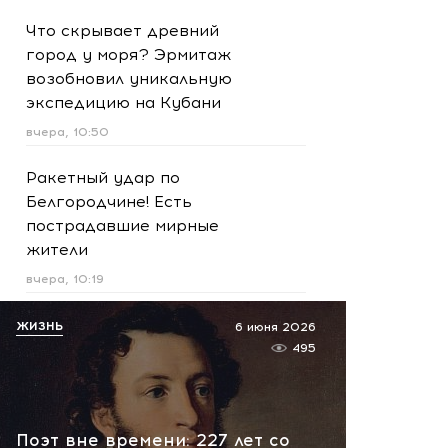
Что скрывает древний
город у моря? Эрмитаж
возобновил уникальную
экспедицию на Кубани
вчера, 10:50
Ракетный удар по
Белгородчине! Есть
пострадавшие мирные
жители
вчера, 10:19
Срочно! В Геленджике и
ЖИЗНЬ
6 июня 2026
Новороссийске громко -
495
работает ПВО:
рекомендуется уйти с
пляжей
Поэт вне времени: 227 лет со