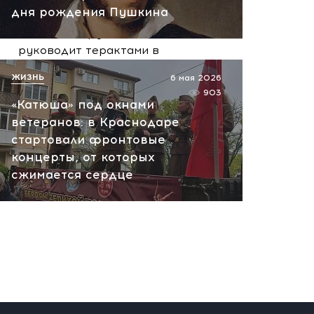
вчера, 10:13
дня рождения Пушкина
НАТО планирует и
руководит терактами в
России! Сенсационное
ЖИЗНЬ
6 мая 2026
заявление хакеров
903
«Катюша» под окнами
вчера, 10:07
ветеранов: в Краснодаре
стартовали фронтовые
концерты, от которых
сжимается сердце