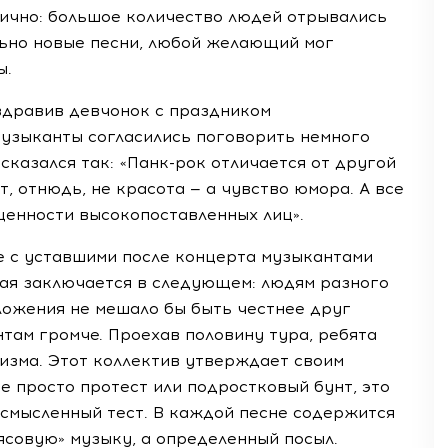
пично: большое количество людей отрывались
льно новые песни, любой желающий мог
ы.
здравив девчонок с праздником
узыканты согласились поговорить немного
сказался так: «
Панк-рок
отличается от другой
, отнюдь, не красота — а чувство юмора. А все
щенности высокопоставленных лиц».
е с уставшими после концерта музыкантами
рая заключается в следующем: людям разного
ложения не мешало бы быть честнее друг
нтам громче. Проехав половину тура, ребята
мизма. Этот коллектив утверждает своим
е просто протест или подростковый бунт, это
осмысленный тест. В каждой песне содержится
ясовую» музыку, а определенный посыл.