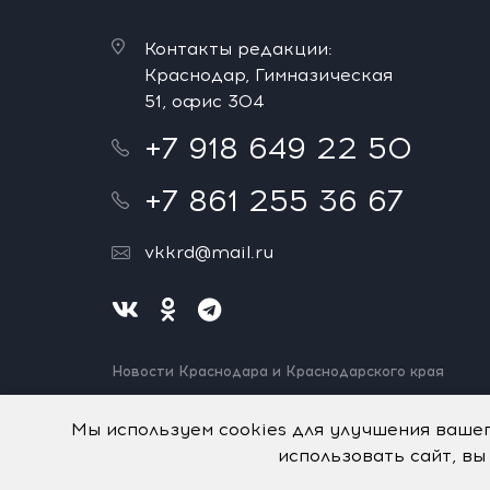
Контакты редакции:
Краснодар, Гимназическая
51, офис 304
+7 918 649 22 50
+7 861 255 36 67
vkkrd@mail.ru
Новости Краснодара и Краснодарского края
Нашли ошибку? Выделите и нажмите Ctrl+Enter.
Спасибо!
Мы используем cookies для улучшения ваше
использовать сайт, вы