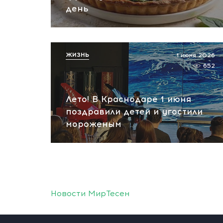
день
ЖИЗНЬ
1 июня 2026
652
Лето! В Краснодаре 1 июня
поздравили детей и угостили
мороженым
Новости МирТесен