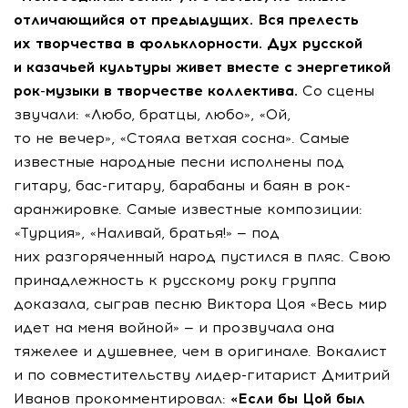
отличающийся от предыдущих. Вся прелесть
их творчества в фольклорности. Дух русской
и казачьей культуры живет вместе с энергетикой
рок-музыки в творчестве коллектива.
Со сцены
звучали: «Любо, братцы, любо», «Ой,
то не вечер», «Стояла ветхая сосна». Самые
известные народные песни исполнены под
гитару,
бас-гитару
, барабаны и баян в рок-
аранжировке. Самые известные композиции:
«Турция», «Наливай, братья!» — под
них разгоряченный народ пустился в пляс. Свою
принадлежность к русскому року группа
доказала, сыграв песню Виктора Цоя «Весь мир
идет на меня войной» — и прозвучала она
тяжелее и душевнее, чем в оригинале. Вокалист
и по совместительству
лидер-гитарист
Дмитрий
Иванов прокомментировал:
«Если бы Цой был