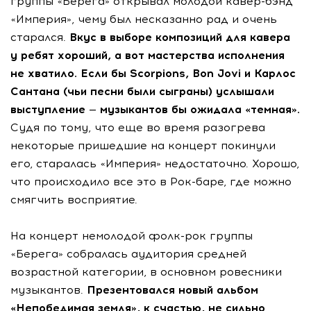
группы «Берега» открывал молодой
кавер-бэнд
«Империя», чему был несказанно рад и очень
старался.
Вкус в выборе композиций для кавера
у ребят хороший, а вот мастерства исполнения
не хватило. Если бы Scorpions, Bon Jovi и Карлос
Сантана (чьи песни были сыграны) услышали
выступление — музыкантов бы ожидала «темная».
Судя по тому, что еще во время разогрева
некоторые пришедшие на концерт покинули
его, старалась «Империя» недостаточно. Хорошо,
что происходило все это в
Рок-баре
, где можно
смягчить восприятие.
На концерт немолодой
фолк-рок
группы
«Берега» собралась аудитория средней
возрастной категории, в основном ровесники
музыкантов.
Презентовался новый альбом
«Непобедимая земля», к счастью, не сильно