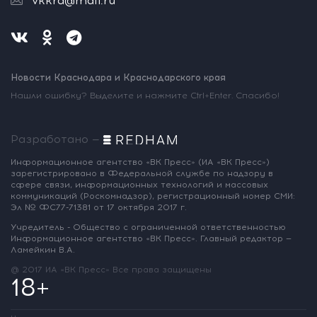
vkkrd@mail.ru
Новости Краснодара и Краснодарского края
Нашли ошибку? Выделите и нажмите Ctrl+Enter. Спасибо!
Разработано —
Информационное агентство «ВК Пресс»
(ИА «ВК Пресс»)
зарегистрировано
в Федеральной службе по надзору
в
сфере связи, информационных
технологий и массовых
коммуникаций
(Роскомнадзор),
регистрационный номер СМИ:
Эл № ФС77-71381
от 17 октября 2017 г.
Учредитель - Общество с ограниченной
ответственностью
Информационное
агентство «ВК Пресс».
Главный редактор —
Ламейкин В.А.
@ 2017 ИА «ВК Пресс»
Все права защищены
18+