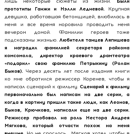
лишь некоторые сюжеты из жизни.
Были
прототипы Ганжи и Нэлли Ледневой.
Крупная
девушка, работавшая бетонщицей, влюбилась в
меня и все время норовила проводить меня
вечером домой. Фамилии героев тоже
подсказаны жизнью.
Любителя танцев Ляпишева
я наградил фамилией секретаря райкома
комсомола, директор краевого драмтеатра
«подарил» свою фамилию Петрыкину (Ролан
Быков).
Через десять лет после издания книги
ко мне обратился режиссер Коренев, чтобы я
написал сценарий к фильму.
Сценарий к фильму
первоначально был написан на две серии, а
когда в картину пришли такие люди, как Леонов,
Быков, Крючкова, написали еще на две серии.
Режиссер пробовал на роль Нестора Андрея
Мягкова, который отчасти похож на меня
внешне.
Но не срослось… Мягков хотел, чтобы в