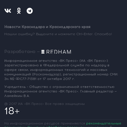
Новости Краснодара и Краснодарского края
Нашли ошибку? Выделите и нажмите Ctrl+Enter. Спасибо!
Разработано —
Информационное агентство «ВК Пресс»
(ИА «ВК Пресс»)
зарегистрировано
в Федеральной службе по надзору
в
сфере связи, информационных
технологий и массовых
коммуникаций
(Роскомнадзор),
регистрационный номер СМИ:
Эл № ФС77-71381
от 17 октября 2017 г.
Учредитель - Общество с ограниченной
ответственностью
Информационное
агентство «ВК Пресс».
Главный редактор —
Ламейкин В.А.
@ 2017 ИА «ВК Пресс»
Все права защищены
18+
На информационном ресурсе применяются
рекомендательные