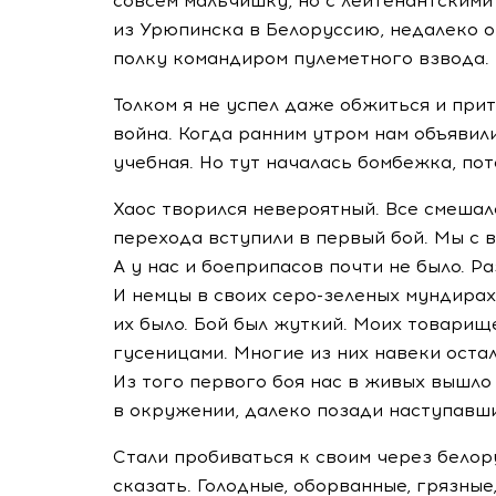
совсем мальчишку, но с лейтенантскими 
из Урюпинска в Белоруссию, недалеко о
полку командиром пулеметного взвода.
Толком я не успел даже обжиться и прит
война. Когда ранним утром нам объявили
учебная. Но тут началась бомбежка, пото
Хаос творился невероятный. Все смешал
перехода вступили в первый бой. Мы с 
А у нас и боеприпасов почти не было. 
И немцы в своих серо-зеленых мундирах,
их было. Бой был жуткий. Моих товарищ
гусеницами. Многие из них навеки оста
Из того первого боя нас в живых вышло 
в окружении, далеко позади наступав
Стали пробиваться к своим через белор
сказать. Голодные, оборванные, грязные