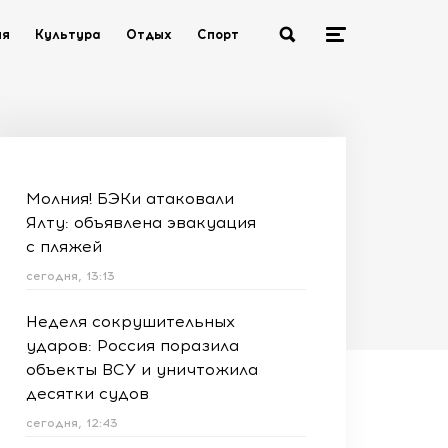
ия
Культура
Отдых
Спорт
Молния! БЭКи атаковали
Ялту: объявлена эвакуация
с пляжей
сегодня, 13:13
Неделя сокрушительных
ударов: Россия поразила
объекты ВСУ и уничтожила
десятки судов
сегодня, 12:43