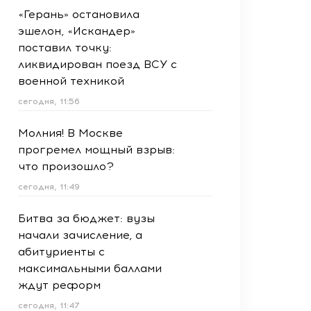
«Герань» остановила
эшелон, «Искандер»
поставил точку:
ликвидирован поезд ВСУ с
военной техникой
сегодня, 11:56
Молния! В Москве
прогремел мощный взрыв:
что произошло?
сегодня, 11:49
Битва за бюджет: вузы
начали зачисление, а
абитуриенты с
максимальными баллами
ждут реформ
сегодня, 11:47