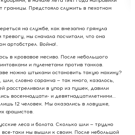
кубарями, в начале лета 1941 года направили
т границы. Предстояло служить в пехотном
ереться на службе, как внезапно грянула
 тревогу, мы сначала посчитали, что она
м артобстрел. Война!..
ось в кровавое месиво. После небольшого
винтовками и пулеметами против танков.
Разве можно штыками остановить такую махину?
 шли, словно саранча — так много, казалось,
ей расстреливали в упор из пушек, давили
лись восемнадцати- и девятнадцатилетними...
лишь 12 человек. Мы оказались в ловушке,
ших фашистов.
усские леса и болота. Сколько шли — трудно
, все-таки мы вышли к своим. После небольшой