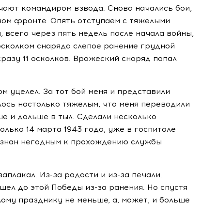
чают командиром взвода. Снова начались бои,
ом фронте. Опять отступаем с тяжелыми
я, всего через пять недель после начала войны,
 осколком снаряда слепое ранение грудной
сразу 11 осколков. Вражеский снаряд попал
ом уцелел. За тот бой меня и представили
алось настолько тяжелым, что меня переводили
ше и дальше в тыл. Сделали несколько
олько 14 марта 1943 года, уже в госпитале
ризнан негодным к прохождению службы
аплакал. Из-за радости и из-за печали.
ошел до этой Победы из-за ранения. Но спустя
лому празднику не меньше, а, может, и больше