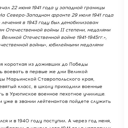
чал 22 июня 1941 года у западной границы
На Северо-Западном фронте 29 июля 1941 года
 лечения в 1943 году был демобилизован
м Отечественной войны II степени, медалями
 Великой Отечественной войне 1941-1945гг.»,
ечественной войны», юбилейными медалями
ая короткая из доживших до Победы
ь воевать в первые же дни Великой
ицы Марьинской Ставропольского края,
девятый класс, в школу приходили военные
ть в Урюпиское военное пехотное училище.
 и уже в звании лейтенантов пойдете служить
ся и в 1940 году поступил. А через год меня,