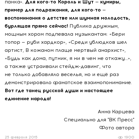
панка».
Для
кого-то
Король и Шут — кумиры,
пример для подражания, для
кого-то
—
воспоминания о детстве или шумная молодость,
бурлящая прямо сейчас!
Публика дружным,
мощным хором подпевала музыкантам: «Бери
топор — руби хардкор», «Среди ублюдков шел
артист, В кожаном плаще мертвый анархист»,
«Будь как дома, путник, я ни в чем не откажу…»,
а также устраивали
стейдж-давинг
, что
не только добавляло веселья, но и ещё раз
демонстрировало фанатское взаимопонимание.
Вот где танец русской души и настоящее
единение народа!
Анна Карцева
Специально для "ВК Пресс"
Фото автора
25 февраля 2015
1900