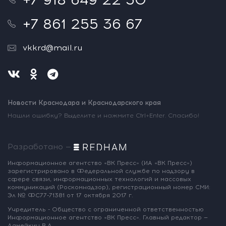
+7 861 255 36 67
vkkrd@mail.ru
Новости Краснодара и Краснодарского края
Нашли ошибку? Выделите и нажмите Ctrl+Enter. Спасибо!
Разработано —
Информационное агентство «ВК Пресс»
(ИА «ВК Пресс»)
зарегистрировано
в Федеральной службе по надзору
в
сфере связи, информационных
технологий и массовых
коммуникаций
(Роскомнадзор),
регистрационный номер СМИ:
Эл № ФС77-71381
от 17 октября 2017 г.
Учредитель - Общество с ограниченной
ответственностью
Информационное
агентство «ВК Пресс».
Главный редактор —
Ламейкин В.А.