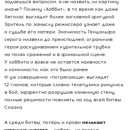
задаешься вопросом: а не назвать ли картину
иначе? Почему «Хоббит», в то время как даже
Леголас выглядит более заглавной фигурой.
Зритель по замыслу режиссера узнает даже
о судьбе его матери. Значимость Гендальфа
серого низвели до преисподней, ограничив
героя раскуриванием курительной трубки
на полях сражений и в финальной сцене.
У хоббита и вовсе не остается наивности
и комичности, как это было ранее.
И уж совершенно «потрясающе» выглядят
12 гномов, которые словно телепузики ринулись
в бой, эффектно разрушив каменную стену,
полные решимости повлиять на ход всей битвы.
Сказка.
А среди битвы, потерь и крови
мелькают
извечные чувства
— любовь, не всегда