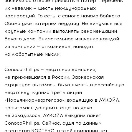
заявили об отказе приехать в Питер. Перечень
их невелик — шесть международных
корпораций. То есть, с самого начала бойкота
Обама уже потерпел неудачу. Не кинулись все
крупные компании выполнять рекомендации
Белого дома. Внимательное изучение каждой
из компаний — отказников, наводит
на любопытные мысли.
ConocoPhillips — нефтяная компания,
не прижившаяся в России. Заокеанская
структура пыталась, было влезть в российскую
нефтянку: купила треть акций
«Нарьянмарнефтегаза», входящую в ЛУКОЙЛ,
попыталась докупить еще, но дело
не заладилось. ЛУКОЙЛ выкупил пакет
ConocoPhillips. Сейчас, судя по данным
агентства КОРТЕКС, у этой компании нет