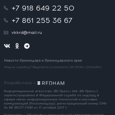
+7 918 649 22 50
+7 861 255 36 67
vkkrd@mail.ru
Новости Краснодара и Краснодарского края
Нашли ошибку? Выделите и нажмите Ctrl+Enter. Спасибо!
Разработано —
Информационное агентство «ВК Пресс»
(ИА «ВК Пресс»)
зарегистрировано
в Федеральной службе по надзору
в
сфере связи, информационных
технологий и массовых
коммуникаций
(Роскомнадзор),
регистрационный номер СМИ:
Эл № ФС77-71381
от 17 октября 2017 г.
Учредитель - Общество с ограниченной
ответственностью