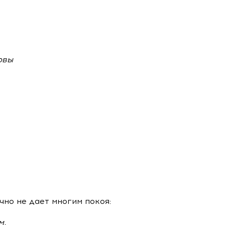
овы
чно не дает многим покоя:
м,