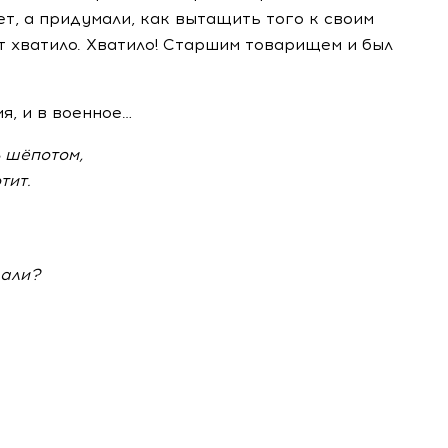
ет, а придумали, как вытащить того к своим
т хватило. Хватило! Старшим товарищем и был
я, и в военное…
ь шёпотом,
тит.
дали?