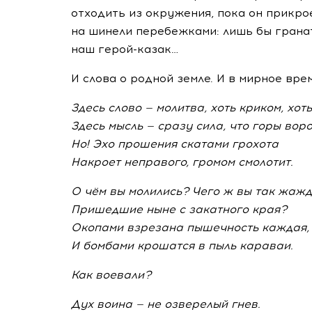
отходить из окружения, пока он прикро
на шинели перебежками: лишь бы грана
наш
герой-казак
…
И слова о родной земле. И в мирное врем
Здесь слово — молитва, хоть криком, хот
Здесь мысль — сразу сила, что горы воро
Но! Эхо прошения скатами грохота
Накроет неправого, громом смолотит.
О чём вы молились? Чего ж вы так жаж
Пришедшие ныне с закатного края?
Окопами взрезана пышечность каждая,
И бомбами крошатся в пыль караваи.
Как воевали?
Дух воина — не озверелый гнев.