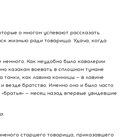
оторые о многом успевают рассказать.
иск жизнью ради товарища. Удача, когда
е немного. Как неудобно было кавалерии
но казакам воевать в сплошном тумане
а танки, как лавина конницы — в лавине
 и везде братство. Именно оно и было часто
а «братья» — месяц назад впервые увидевшие
а.
аненого старшего товарища, приказавшего