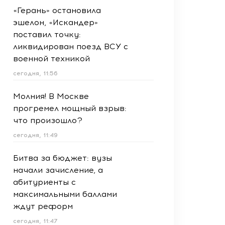
«Герань» остановила
эшелон, «Искандер»
поставил точку:
ликвидирован поезд ВСУ с
военной техникой
сегодня, 11:56
Молния! В Москве
прогремел мощный взрыв:
что произошло?
сегодня, 11:49
Битва за бюджет: вузы
начали зачисление, а
абитуриенты с
максимальными баллами
ждут реформ
сегодня, 11:47