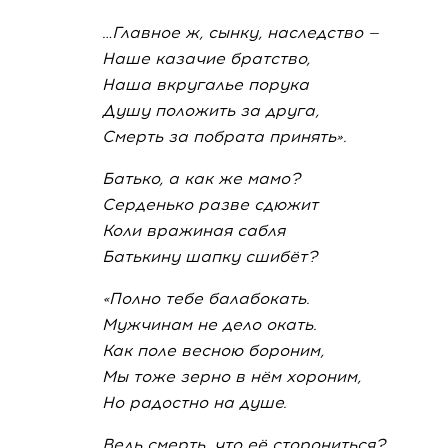
…Главное ж, сынку, наследство —
Наше казачие братство,
Наша вкругалье порука
Душу положить за друга,
Смерть за побрата принять».
Батько, а как же мамо?
Серденько разве сдюжит
Коли вражиная сабля
Батькину шапку сшибёт?
«Полно тебе балабокать.
Мужчинам не дело окать.
Как поле весною бороним,
Мы тоже зерно в нём хороним,
Но радостно на душе.
Ведь смерть, что её сторониться?