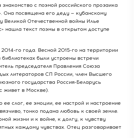
 знакомство с поэмой российского прозаика
. Она посвящена его деду — кубанскому
ну Великой Отечественной войны Илье
» нашла текст поэмы в открытом доступе
,
2014-го
года. Весной
2015-го
на территории
в библиотеках были устроены встречи
титель председателя Правления Союза
дых литераторов СП России, член Высшего
Союзного государства
Россия-Беларусь
с живет в Москве).
 ее слог, ее эмоции, ее настрой и настроение
вязчиво, тонко подана любовь к своей земле.
ой жизни и к войне, к долгу, к чувству
нятных каждому чувствах. Отец разговаривает