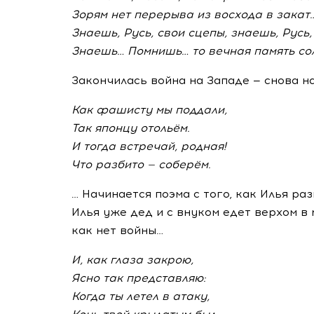
Зорям нет перерыва из восхода в закат
Знаешь, Русь, свои сцепы, знаешь, Русь,
Знаешь… Помнишь… то вечная память со
Закончилась война на Западе — снова на
Как фашисту мы поддали,
Так японцу отольём.
И тогда встречай, родная!
Что разбито — соберём.
… Начинается поэма с того, как Илья ра
Илья уже дед и с внуком едет верхом в
как нет войны…
И, как глаза закрою,
Ясно так представляю:
Когда ты летел в атаку,