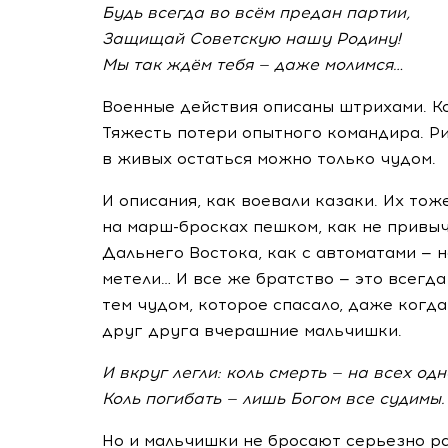
Будь всегда во всём предан партии,
Защищай Советскую нашу Родину!
Мы так ждём тебя — даже молимся…
Военные действия описаны штрихами. К
Тяжесть потери опытного командира. Р
в живых остаться можно только чудом.
И описания, как воевали казаки. Их тож
на
марш-бросках
пешком, как не привыч
Дальнего Востока, как с автоматами — н
метели… И все же братство — это всегда
тем чудом, которое спасало, даже когд
друг друга вчерашние мальчишки.
И вкруг легли: коль смерть — на всех одн
Коль погибать — лишь Богом все судимы.
Но и мальчишки не бросают серьезно р