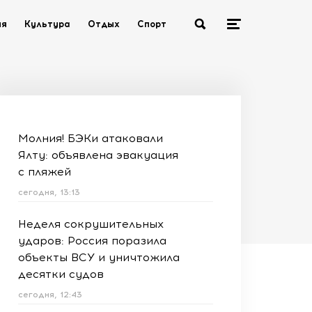
ия
Культура
Отдых
Спорт
Молния! БЭКи атаковали
Ялту: объявлена эвакуация
с пляжей
сегодня, 13:13
Неделя сокрушительных
ударов: Россия поразила
объекты ВСУ и уничтожила
десятки судов
сегодня, 12:43