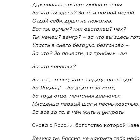
Дух воина есть щит любви и веры.
За что ты здесь? За то и полной мерой
Отдай себя, души не пожалев.
Вот ты, румын? или австриец? чех?
Ты, немец? венгр? — за что вы здесь гот
Упасть в снега безруко, безголово —
За что? За почести, за прибыль… эх!
За что воевали?
За всё, за всё, что в сердце навсегда!
За Родину! — За деда и за мать,
За труд отца, мечтания девчачьи,
Младенца первый шаг и песнь казачью,
За всё за то, в чём жить и умирать.
Слова о России, богатство которой изве
Велика ты, Россия, не накрыть тебя небо