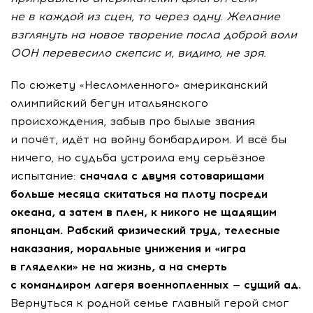
не в каждой из сцен, то через одну. Желание
взглянуть на новое творение посла доброй воли
ООН перевесило скепсис и, видимо, не зря.
По сюжету «Несломленного» американский
олимпийский бегун итальянского
происхождения, забыв про былые звания
и почёт, идёт на войну бомбардиром. И всё бы
ничего, но судьба устроила ему серьёзное
испытание:
сначала с двумя сотоварищами
больше месяца скитаться на плоту посреди
океана, а затем в плен, к никого не щадящим
японцам. Рабский физический труд, телесные
наказания, моральные унижения и «игра
в гляделки» не на жизнь, а на смерть
с командиром лагеря военнопленных — сущий ад.
Вернуться к родной семье главный герой смог