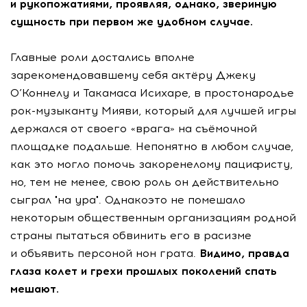
и рукопожатиями, проявляя, однако, звериную
сущность при первом же удобном случае.
Главные роли достались вполне
зарекомендовавшему себя актёру Джеку
О’Коннелу и Такамаса Исихаре, в простонародье
рок-музыканту Мияви, который для лучшей игры
держался от своего «врага» на съёмочной
площадке подальше. Непонятно в любом случае,
как это могло помочь закоренелому пацифисту,
но, тем не менее, свою роль он действительно
сыграл "на ура". Однакоэто не помешало
некоторым общественным организациям родной
страны пытаться обвинить его в расизме
и объявить персоной нон грата.
Видимо, правда
глаза колет и грехи прошлых поколений спать
мешают.