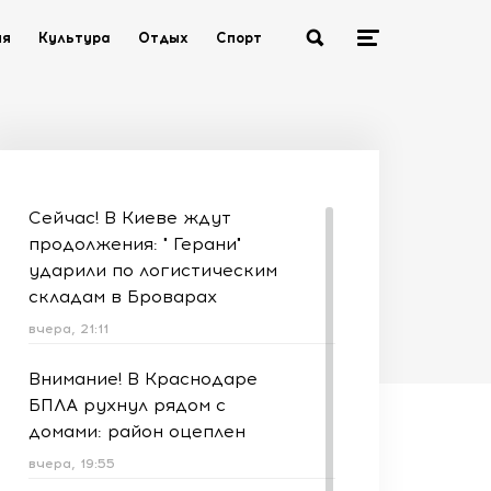
ия
Культура
Отдых
Спорт
Сейчас! В Киеве ждут
продолжения: " Герани"
ударили по логистическим
складам в Броварах
вчера, 21:11
Внимание! В Краснодаре
БПЛА рухнул рядом с
домами: район оцеплен
вчера, 19:55