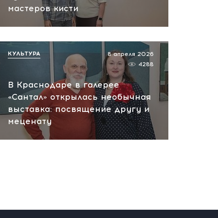
мастеров кисти
пожар на НПЗ
вчера, 12:18
КУЛЬТУРА
8 апреля 2026
4288
В Краснодаре в галерее
«Сантал» открылась необычная
выставка: посвящение другу и
меценату