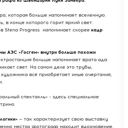
ографа из Швейцарии Луки Заньера.
ра, которая больше напоминает вселенную.
 в конце которого горит яркий свет.
в Stena Progress напоминает скорее
кадр
ины АЭС «Госген» внутри больше похожи
ектростанция больше напоминает врата ада:
икает свет. На самом деле это трубы,
 художника всё приобретает иные очертания,
и.
альный спектакль» - здесь специальное
трино.
 логики»
— так характеризует свою выставку
 именно местах фотограф находит вдохновение,