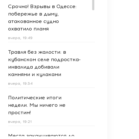
Срочно! Взрывы в Одессе:
побережье в дыму,
атакованное судно
охватило пламя
вчера, 19:49
Травля без жалости: в
кубанском селе подростка-
инвалида добивали
камнями и кулаками
вчера, 19:34
Политические итоги
недели. Мы ничего не
простим!
вчера, 19:21
Места заканчиваются до