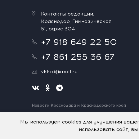
Контакты редакции:
Краснодар, Гимназическая
51, офис 304
+7 918 649 22 50
+7 861 255 36 67
vkkrd@mail.ru
Новости Краснодара и Краснодарского края
Нашли ошибку? Выделите и нажмите Ctrl+Enter.
Спасибо!
Мы используем cookies для улучшения ваше
использовать сайт, вы