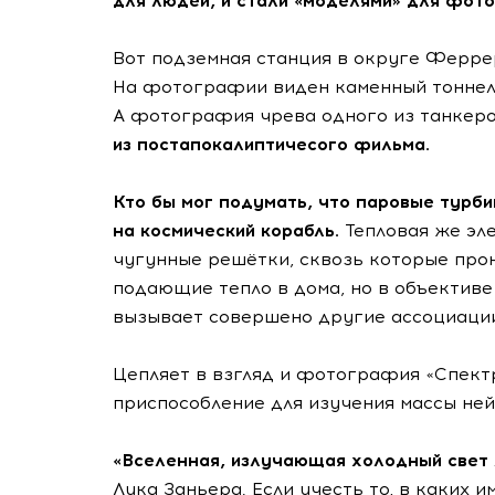
для людей, и стали «моделями» для фот
Вот подземная станция в округе Ферре
На фотографии виден каменный тоннель,
А фотография чрева одного из танкеро
из постапокалиптичесого фильма.
Кто бы мог подумать, что паровые турб
на космический корабль.
Тепловая же эл
чугунные решётки, сквозь которые прон
подающие тепло в дома, но в объективе
вызывает совершено другие ассоциаци
Цепляет в взгляд и фотография «Спектр
приспособление для изучения массы ней
«Вселенная, излучающая холодный свет
Лука Заньера. Если учесть то, в каких