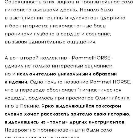
Совокупность этих звуков и пронзительное соло
гитариста вызывали дрожь. Немало было
в выступлении группы и «диалогов» ударника
и
бас-гитариста
: низкочастотные басы
проникали глубоко в сердце и сознание,
вызывая удивительные ощущения.
А вот второй коллектив - PommelHORSE -
удивил не только интересным звучанием,
но и
исключительно уникальными образами
и идеями
. Одно только название Pommel HORSE,
что в переводе обозначает "гимнастическая
лошадь", родилось при просмотре Олимпийских
игр в Пекине. Я
рко выделяющийся саксофон
словно хочет рассказать зрителю свою историю,
выделившись из «толпы» других инструментов
.
Невероятно проникновенными были соло
на клавишных и на кларнете.