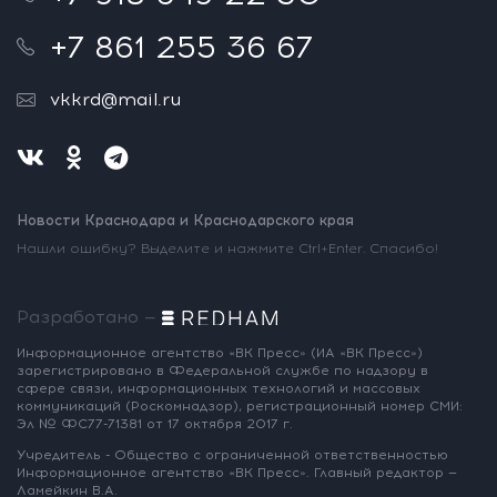
+7 861 255 36 67
vkkrd@mail.ru
Новости Краснодара и Краснодарского края
Нашли ошибку? Выделите и нажмите Ctrl+Enter. Спасибо!
Разработано —
Информационное агентство «ВК Пресс»
(ИА «ВК Пресс»)
зарегистрировано
в Федеральной службе по надзору
в
сфере связи, информационных
технологий и массовых
коммуникаций
(Роскомнадзор),
регистрационный номер СМИ:
Эл № ФС77-71381
от 17 октября 2017 г.
Учредитель - Общество с ограниченной
ответственностью
Информационное
агентство «ВК Пресс».
Главный редактор —
Ламейкин В.А.