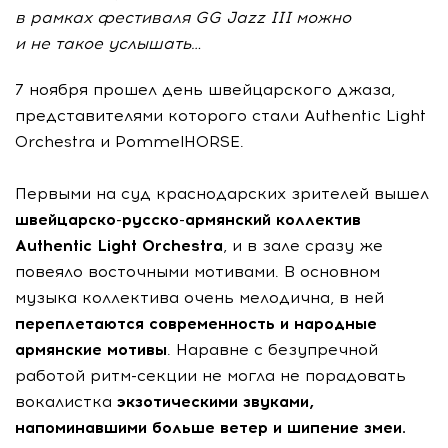
в рамках фестиваля GG Jazz III можно
и не такое услышать…
7 ноября прошел день швейцарского джаза,
представителями которого стали Authentic Light
Orchestra и PommelHORSE.
Первыми на суд краснодарских зрителей вышел
швейцарско-русско-армянский
коллектив
Authentic Light Orchestra
, и в зале сразу же
повеяло восточными мотивами. В основном
музыка коллектива очень мелодична, в ней
переплетаются современность и народные
армянские мотивы
. Наравне с безупречной
работой
ритм-секции
не могла не порадовать
вокалистка
экзотическими звуками,
напоминавшими больше ветер и шипение змеи.