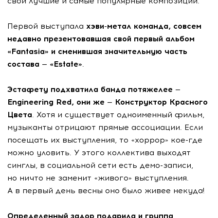
свои лучшие и самые популярные композиции.
Первой выступала
хэви-метал
команда, совсем
недавно презентовавшая свой первый альбом
«Fantasia» и сменившая значительную часть
состава — «Estate»
.
Эстафету подхватила банда потяжелее —
Engineering Red, они же — Конструктор Красного
Цвета
. Хотя и существует одноименный фильм,
музыканты отрицают прямые ассоциации. Если
посещать их выступления, то «хоррор»
кое-где
можно уловить. У этого коллектива выходят
синглы, в социальной сети есть
демо-записи
,
но ничто не заменит «живого» выступления.
А в первый день весны оно было живее некуда!
Определенный задор подарила и группа