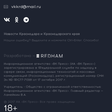
vkkrd@mail.ru
Новости Краснодара и Краснодарского края
Нашли ошибку? Выделите и нажмите Ctrl+Enter. Спасибо!
Разработано —
Информационное агентство «ВК Пресс»
(ИА «ВК Пресс»)
зарегистрировано
в Федеральной службе по надзору
в
сфере связи, информационных
технологий и массовых
коммуникаций
(Роскомнадзор),
регистрационный номер СМИ:
Эл № ФС77-71381
от 17 октября 2017 г.
Учредитель - Общество с ограниченной
ответственностью
Информационное
агентство «ВК Пресс».
Главный редактор —
Ламейкин В.А.
@ 2017 ИА «ВК Пресс»
Все права защищены
18+