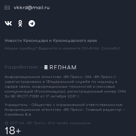
vkkrd@mail.ru
Новости Краснодара и Краснодарского края
Нашли ошибку? Выделите и нажмите Ctrl+Enter. Спасибо!
Разработано —
Информационное агентство «ВК Пресс»
(ИА «ВК Пресс»)
зарегистрировано
в Федеральной службе по надзору
в
сфере связи, информационных
технологий и массовых
коммуникаций
(Роскомнадзор),
регистрационный номер СМИ:
Эл № ФС77-71381
от 17 октября 2017 г.
Учредитель - Общество с ограниченной
ответственностью
Информационное
агентство «ВК Пресс».
Главный редактор —
Ламейкин В.А.
@ 2017 ИА «ВК Пресс»
Все права защищены
18+