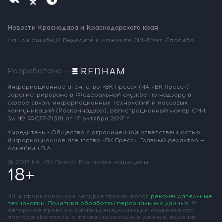
Новости Краснодара и Краснодарского края
Нашли ошибку? Выделите и нажмите Ctrl+Enter. Спасибо!
Разработано —
Информационное агентство «ВК Пресс»
(ИА «ВК Пресс»)
зарегистрировано
в Федеральной службе по надзору
в
сфере связи, информационных
технологий и массовых
коммуникаций
(Роскомнадзор),
регистрационный номер СМИ:
Эл № ФС77-71381
от 17 октября 2017 г.
Учредитель - Общество с ограниченной
ответственностью
Информационное
агентство «ВК Пресс».
Главный редактор —
Ламейкин В.А.
@ 2017 ИА «ВК Пресс»
Все права защищены
18+
На информационном ресурсе применяются
рекомендательные
технологии
.
Политика обработки персональных данных
.
©
Авторское право на систему визуализации содержимого
портала vkpress.ru, а также на исходные данные, включая