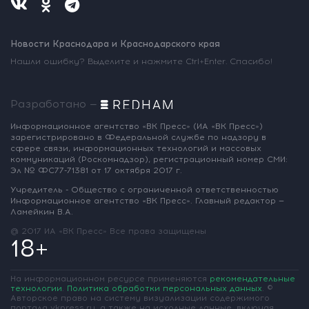
Новости Краснодара и Краснодарского края
Нашли ошибку? Выделите и нажмите Ctrl+Enter. Спасибо!
Разработано —
Информационное агентство «ВК Пресс»
(ИА «ВК Пресс»)
зарегистрировано
в Федеральной службе по надзору
в
сфере связи, информационных
технологий и массовых
коммуникаций
(Роскомнадзор),
регистрационный номер СМИ:
Эл № ФС77-71381
от 17 октября 2017 г.
Учредитель - Общество с ограниченной
ответственностью
Информационное
агентство «ВК Пресс».
Главный редактор —
Ламейкин В.А.
@ 2017 ИА «ВК Пресс»
Все права защищены
18+
На информационном ресурсе применяются
рекомендательные
технологии
.
Политика обработки персональных данных
.
©
Авторское право на систему визуализации содержимого
портала vkpress.ru, а также на исходные данные, включая