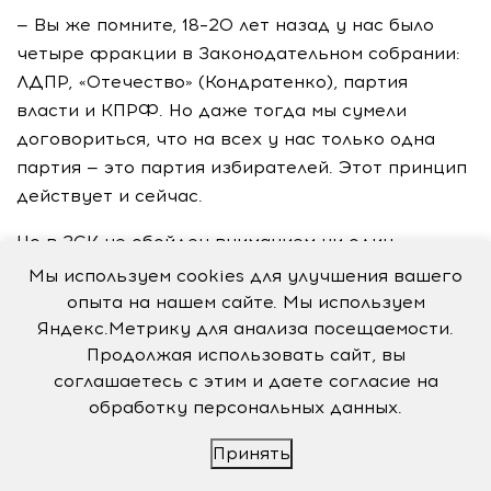
— Вы же помните, 18–20 лет назад у нас было
четыре фракции в Законодательном собрании:
ЛДПР, «Отечество» (Кондратенко), партия
власти и КПРФ. Но даже тогда мы сумели
договориться, что на всех у нас только одна
партия — это партия избирателей. Этот принцип
действует и сейчас.
Но в ЗСК не обойден вниманием ни один
представитель фракции КПРФ. Они имеют
Мы используем cookies для улучшения вашего
возможность высказываться,
опыта на нашем сайте. Мы используем
мы их выслушиваем, причем, когда слово
Яндекс.Метрику для анализа посещаемости.
Продолжая использовать сайт, вы
предоставляется, оно дается депутату вне
соглашаетесь с этим и даете согласие на
зависимости от того, какой он фракции. Но для
обработку персональных данных.
того чтобы сделать представительство партий
более разветвленным, мы в этом созыве
Принять
учредили
экспертно-консультационные
советы