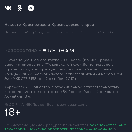
Новости Краснодара и Краснодарского края
Нашли ошибку? Выделите и нажмите Ctrl+Enter. Спасибо!
Разработано —
Информационное агентство «ВК Пресс»
(ИА «ВК Пресс»)
зарегистрировано
в Федеральной службе по надзору
в
сфере связи, информационных
технологий и массовых
коммуникаций
(Роскомнадзор),
регистрационный номер СМИ:
Эл № ФС77-71381
от 17 октября 2017 г.
Учредитель - Общество с ограниченной
ответственностью
Информационное
агентство «ВК Пресс».
Главный редактор —
Ламейкин В.А.
@ 2017 ИА «ВК Пресс»
Все права защищены
18+
На информационном ресурсе применяются
рекомендательные
технологии
.
Политика обработки персональных данных
.
©