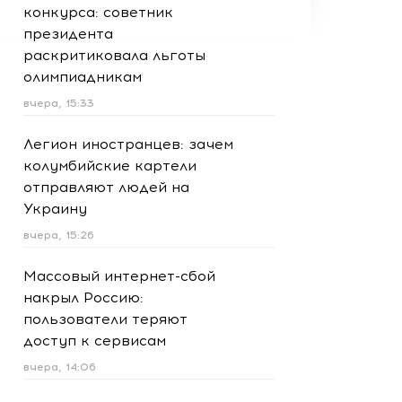
конкурса: советник
президента
раскритиковала льготы
олимпиадникам
вчера, 15:33
Легион иностранцев: зачем
колумбийские картели
отправляют людей на
Украину
вчера, 15:26
Массовый интернет-сбой
накрыл Россию:
пользователи теряют
доступ к сервисам
вчера, 14:06