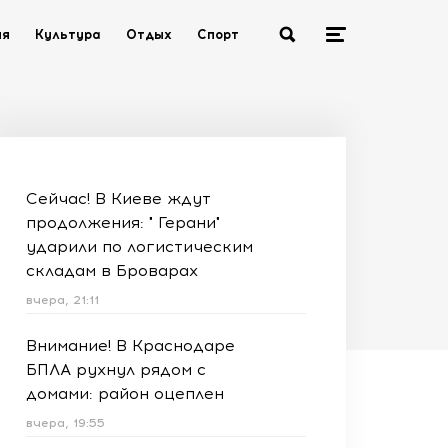
ия
Культура
Отдых
Спорт
Сейчас! В Киеве ждут
продолжения: " Герани"
ударили по логистическим
складам в Броварах
вчера, 21:11
Внимание! В Краснодаре
БПЛА рухнул рядом с
домами: район оцеплен
вчера, 19:55