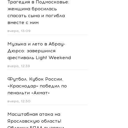
Трагедия в Подмосковье:
женщина бросилась
спасать сына и погибла
вместе с ним
вчера, 13:09
Музыка и лето в Абрау-
Дюрсо: завершился
фестиваль Light Weekend
вчера, 12:39
Футбол. Кубок России.
«Краснодар» победил по
пенальти «Ахмат»
вчера, 12:30
Масштабная атака на
Ярославскую область!
Обломки БПЛА вызвали