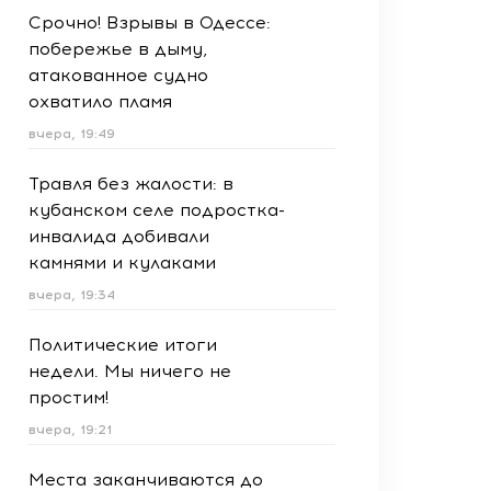
Срочно! Взрывы в Одессе:
побережье в дыму,
атакованное судно
охватило пламя
вчера, 19:49
Травля без жалости: в
кубанском селе подростка-
инвалида добивали
камнями и кулаками
вчера, 19:34
Политические итоги
недели. Мы ничего не
простим!
вчера, 19:21
Места заканчиваются до