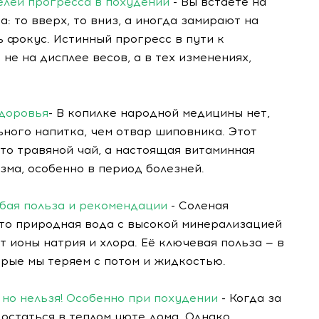
телей прогресса в похудении
- Вы встаёте на
: то вверх, то вниз, а иногда замирают на
ь фокус. Истинный прогресс в пути к
е на дисплее весов, а в тех изменениях,
здоровья
- В копилке народной медицины нет,
ьного напитка, чем отвар шиповника. Этот
сто травяной чай, а настоящая витаминная
ма, особенно в период болезней.
обая польза и рекомендации
- Соленая
Это природная вода с высокой минерализацией
т ионы натрия и хлора. Её ключевая польза — в
рые мы теряем с потом и жидкостью.
 но нельзя! Особенно при похудении
- Когда за
я остаться в теплом уюте дома. Однако