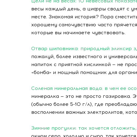
Цели не на весах: 10 невесовых показа
весы каждый день, а цифры сводят с ума
месте. Знакомая история? Пора сместит
хорошему самочувствию часто прячется н
которые вы начинаете чувствовать.
Отвар шиповника: природный эликсир 
пожалуй, более известного и универсал
напиток с приятной кислинкой — не про
«бомба» и мощный помощник для организ
Соленая минеральная вода: в чем ее ос
минералка — это не просто газировка. 
(обычно более 5-10 г/л), где преобладаю
восполнении важных электролитов, кото
Зимние прогулки: так хочется отложить,
окном серо, холодно и сыро, так хочетс