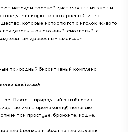
ают методом паровой дистилляции из хвои и
составе доминируют монотерпены (пинен,
ещества, которые испаряются с иголок живого
я подделать — он сложный, смолистый, с
сладковатым древесным шлейфом.
щный природный биоактивный комплекс.
стное свойство):
ьное: Пихта — природный антибиотик.
холодные или в аромалампу!) помогают
ояние при простуде, бронхите, кашле.
ширению бронхов и облегчению дыхания.