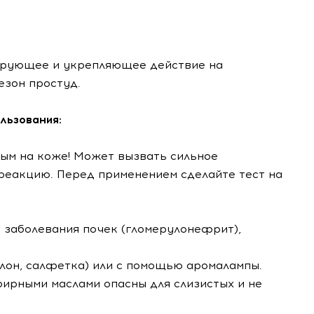
ирующее и укрепляющее действие на
езон простуд.
льзования:
ным на коже! Может вызвать сильное
реакцию. Перед применением сделайте тест на
е заболевания почек (гломерулонефрит),
улон, салфетка) или с помощью аромалампы.
фирными маслами опасны для слизистых и не