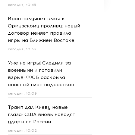
сегодня, 10:45
Иран получает ключ к
Ормузскому проливу: новый
договор меняет правила
игры на Ближнем Востоке
сегодня, 10:33
Уже не игры! Следили за
военными и готовили
взрыв: ФСБ раскрыла
опасный план подростков
сегодня, 10:09
Трамп дал Киеву новые
глаза: США вновь наводят
удары по России
сегодня, 10:02